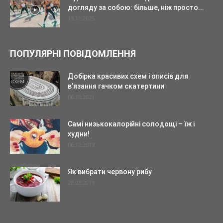
догляду за собою: більше, ніж просто...
13.11.2025
ПОПУЛЯРНІ ПОВІДОМЛЕННЯ
Добірка красивих схем і описів для
в’язання гачком скатертини
06.10.2021
Самі низькокалорійні солодощі – їж і
худни!
06.12.2019
Як вибрати червону рибу
20.03.2019