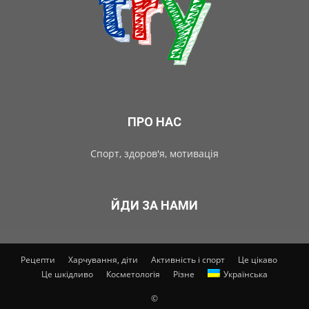
ПРО НАС
Спорт, здоров'я, мотивація
ЙДИ ЗА НАМИ
Рецепти
Харчування, діти
Активність і спорт
Це цікаво
Це шкідливо
Косметологія
Різне
Українська
©