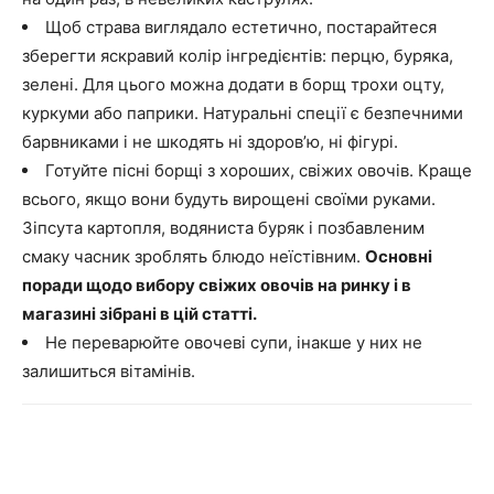
Щоб страва виглядало естетично, постарайтеся
зберегти яскравий колір інгредієнтів: перцю, буряка,
зелені. Для цього можна додати в борщ трохи оцту,
куркуми або паприки. Натуральні спеції є безпечними
барвниками і не шкодять ні здоров’ю, ні фігурі.
Готуйте пісні борщі з хороших, свіжих овочів. Краще
всього, якщо вони будуть вирощені своїми руками.
Зіпсута картопля, водяниста буряк і позбавленим
смаку часник зроблять блюдо неїстівним.
Основні
поради щодо вибору свіжих овочів на ринку і в
магазині зібрані
в цій статті
.
Не переварюйте овочеві супи, інакше у них не
залишиться вітамінів.