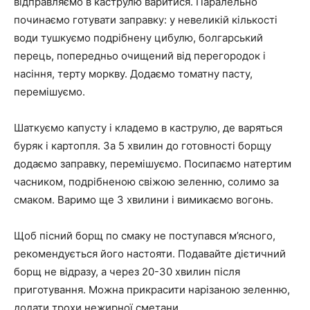
відправляємо в каструлю варитися. Паралельно
починаємо готувати заправку: у невеликій кількості
води тушкуємо подрібнену цибулю, болгарський
перець, попередньо очищений від перегородок і
насіння, терту моркву. Додаємо томатну пасту,
перемішуємо.
Шаткуємо капусту і кладемо в каструлю, де варяться
буряк і картопля. За 5 хвилин до готовності борщу
додаємо заправку, перемішуємо. Посипаємо натертим
часником, подрібненою свіжою зеленню, солимо за
смаком. Варимо ще 3 хвилини і вимикаємо вогонь.
Щоб пісний борщ по смаку не поступався м’ясного,
рекомендується його настояти. Подавайте дієтичний
борщ не відразу, а через 20-30 хвилин після
приготування. Можна прикрасити нарізаною зеленню,
додати трохи нежирної сметани.