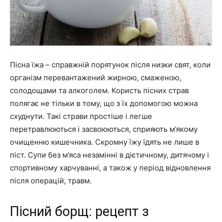
Пісна їжа – справжній порятунок після низки свят, коли
організм перевантажений жирною, смаженою,
солодощами та алкоголем. Користь пісних страв
полягає не тільки в тому, що з їх допомогою можна
схуднути. Такі страви простіше і легше
перетравлюються і засвоюються, сприяють м’якому
очищенню кишечника. Скромну їжу їдять не лише в
піст. Супи без м’яса незамінні в дієтичному, дитячому і
спортивному харчуванні, а також у період відновлення
після операцій, травм.
Пісний борщ: рецепт з