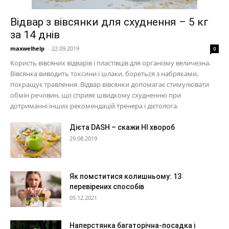
Відвар з вівсянки для схуднення – 5 кг
за 14 днів
maxwelhelp
-
22.09.2019
0
Користь вівсяних відварів і пластівців для організму величезна.
Вівсянка виводить токсини і шлаки, бореться з набряками,
покращує травлення. Відвар вівсянки допомагає стимулювати
обмін речовин, що сприяє швидкому схудненню при
дотриманні інших рекомендацій тренера і дієтолога.
Дієта DASH – скажи НІ хвороб
29.08.2019
Як помститися колишньому: 13
перевірених способів
05.12.2021
Наперстянка багаторічна-посадка і