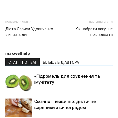
попередня стаття
наступна стаття
Дієта Лариси Удовиченко —
Як набрати вагу і не
5 кг за 2 дні
погладшати
maxwelhelp
СТАТТІ ПО ТЕМІ
БІЛЬШЕ ВІД АВТОРА
«Гідромель для схуднення та
імунітету
Смачно і незвично: дієтичне
вареники з виноградом