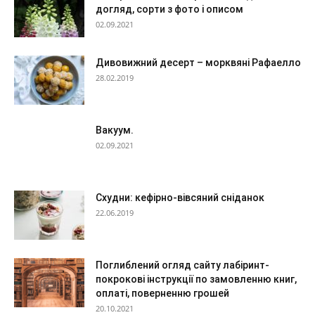
догляд, сорти з фото і описом
02.09.2021
Дивовижний десерт – морквяні Рафаелло
28.02.2019
Вакуум.
02.09.2021
Схудни: кефірно-вівсяний сніданок
22.06.2019
Поглиблений огляд сайту лабіринт-
покрокові інструкції по замовленню книг,
оплаті, поверненню грошей
20.10.2021