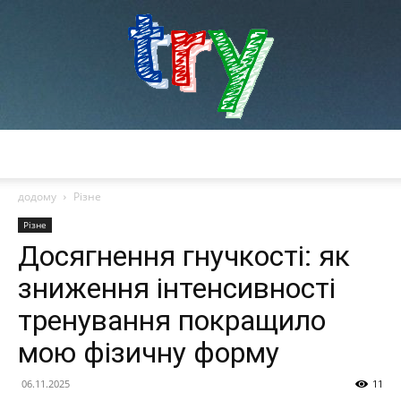
try
додому
Різне
Різне
Досягнення гнучкості: як
зниження інтенсивності
тренування покращило
мою фізичну форму
06.11.2025
11