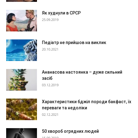
Як худнули в СРСР
25.09.2019
Педіатр не прийшов на виклик
20.10.2021
Ананасова настоянка – дуже сильний
засіб
03.12.2019
Характеристики бджіл породи бакфаст, їх
переваги та недоліки
02.12.2021
50 хвороб огрядних людей
15.09.2019