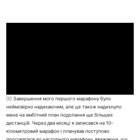
🏃‍♀️ Завершення мого першого марафону було
неймовірно надихаючим, але це також надихнуло
мене на амбітний план подолання ще більших
дистанцій. Через два місяці я записався на 10-
кілометровий марафон і планував поступово
просуватися до наступного марафону, вважаючи, що