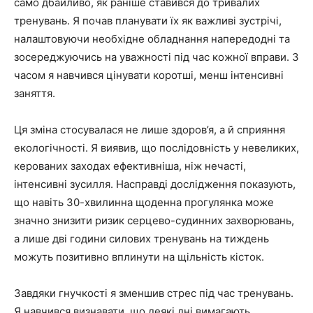
само дбайливо, як раніше ставився до тривалих
тренувань. Я почав планувати їх як важливі зустрічі,
налаштовуючи необхідне обладнання напередодні та
зосереджуючись на уважності під час кожної вправи. З
часом я навчився цінувати коротші, менш інтенсивні
заняття.
Ця зміна стосувалася не лише здоров’я, а й сприяння
екологічності. Я виявив, що послідовність у невеликих,
керованих заходах ефективніша, ніж нечасті,
інтенсивні зусилля. Насправді дослідження показують,
що навіть 30-хвилинна щоденна прогулянка може
значно знизити ризик серцево-судинних захворювань,
а лише дві години силових тренувань на тиждень
можуть позитивно вплинути на щільність кісток.
Завдяки гнучкості я зменшив стрес під час тренувань.
Я навчився визнавати, що деякі дні вимагають