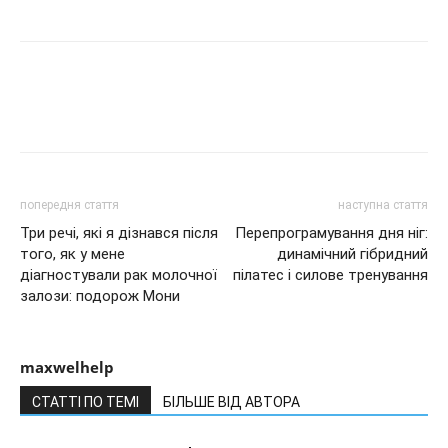
попередня стаття
наступна стаття
Три речі, які я дізнався після
Перепрограмування дня ніг:
того, як у мене
динамічний гібридний
діагностували рак молочної
пілатес і силове тренування
залози: подорож Мони
maxwelhelp
СТАТТІ ПО ТЕМІ
БІЛЬШЕ ВІД АВТОРА