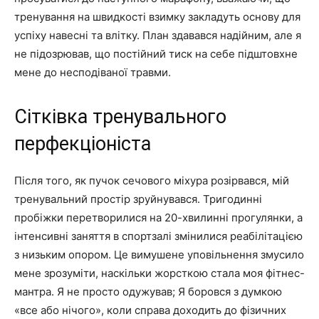
тренування на швидкості взимку закладуть основу для
успіху навесні та влітку. План здавався надійним, але я
не підозрював, що постійний тиск на себе підштовхне
мене до несподіваної травми.
Сітківка тренувального
перфекціоніста
Після того, як пучок сечового міхура розірвався, мій
тренувальний простір зруйнувався. Тригодинні
пробіжки перетворилися на 20-хвилинні прогулянки, а
інтенсивні заняття в спортзалі змінилися реабілітацією
з низьким опором. Це вимушене уповільнення змусило
мене зрозуміти, наскільки жорсткою стала моя фітнес-
мантра. Я не просто одужував; Я боровся з думкою
«все або нічого», коли справа доходить до фізичних