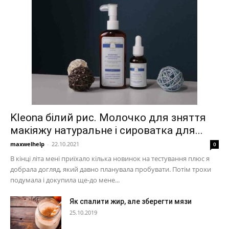
Kleona білий рис. Молочко для зняття
макіяжу натуральне і сироватка для...
maxwelhelp
-
22.10.2021
0
В кінці літа мені приїхало кілька новинок на тестування плюс я
добрала догляд, який давно планувала пробувати. Потім трохи
подумала і докупила ще-до мене...
Як спалити жир, але зберегти мязи
25.10.2019