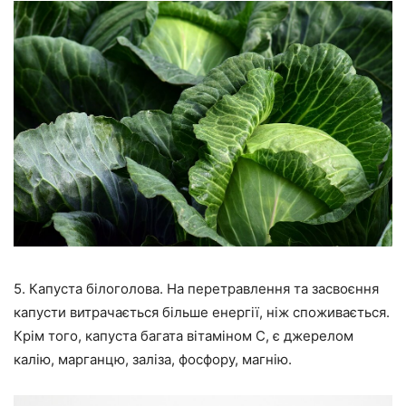
5. Капуста білоголова. На перетравлення та засвоєння
капусти витрачається більше енергії, ніж споживається.
Крім того, капуста багата вітаміном С, є джерелом
калію, марганцю, заліза, фосфору, магнію.