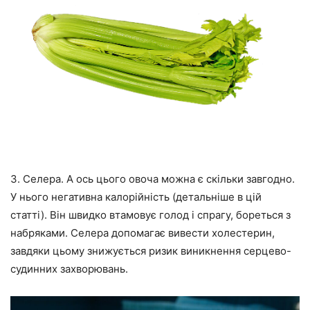
3. Селера. А ось цього овоча можна є скільки завгодно.
У нього негативна калорійність (детальніше в цій
статті). Він швидко втамовує голод і спрагу, бореться з
набряками. Селера допомагає вивести холестерин,
завдяки цьому знижується ризик виникнення серцево-
судинних захворювань.