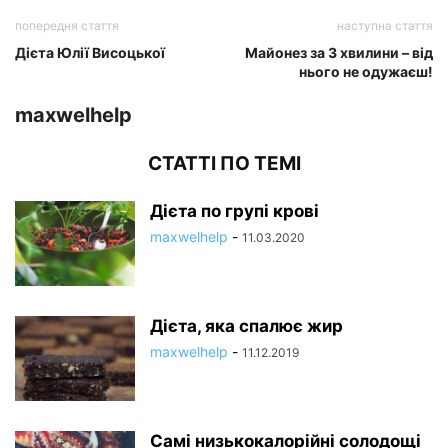
попередня стаття
наступна стаття
Дієта Юлії Висоцької
Майонез за 3 хвилини – від
нього не одужаєш!
maxwelhelp
СТАТТІ ПО ТЕМІ
Дієта по групі крові
maxwelhelp
-
11.03.2020
Дієта, яка спалює жир
maxwelhelp
-
11.12.2019
Самі низькокалорійні солодощі