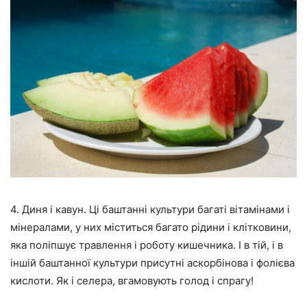
4. Диня і кавун. Ці баштанні культури багаті вітамінами і
мінералами, у них міститься багато рідини і клітковини,
яка поліпшує травлення і роботу кишечника. І в тій, і в
іншій баштанної культури присутні аскорбінова і фолієва
кислоти. Як і селера, вгамовують голод і спрагу!