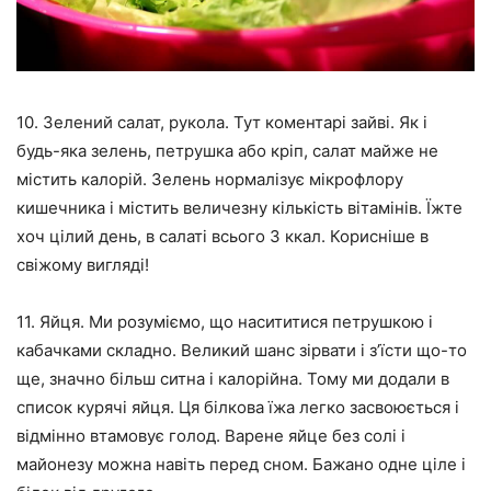
10. Зелений салат, рукола. Тут коментарі зайві. Як і
будь-яка зелень, петрушка або кріп, салат майже не
містить калорій. Зелень нормалізує мікрофлору
кишечника і містить величезну кількість вітамінів. Їжте
хоч цілий день, в салаті всього 3 ккал. Корисніше в
свіжому вигляді!
11. Яйця. Ми розуміємо, що насититися петрушкою і
кабачками складно. Великий шанс зірвати і з’їсти що-то
ще, значно більш ситна і калорійна. Тому ми додали в
список курячі яйця. Ця білкова їжа легко засвоюється і
відмінно втамовує голод. Варене яйце без солі і
майонезу можна навіть перед сном. Бажано одне ціле і