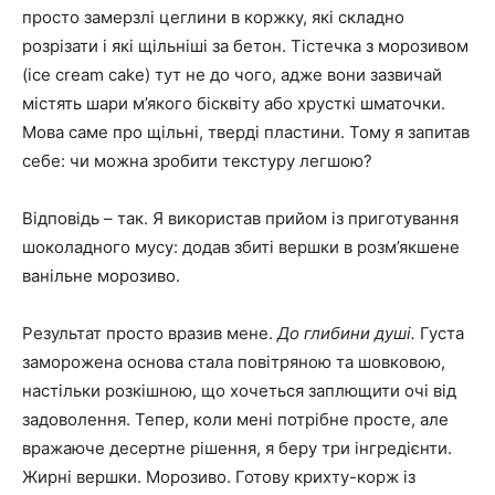
просто замерзлі цеглини в коржку, які складно
розрізати і які щільніші за бетон. Тістечка з морозивом
(ice cream cake) тут не до чого, адже вони зазвичай
містять шари м’якого бісквіту або хрусткі шматочки.
Мова саме про щільні, тверді пластини. Тому я запитав
себе: чи можна зробити текстуру легшою?
Відповідь – так. Я використав прийом із приготування
шоколадного мусу: додав збиті вершки в розм’якшене
ванільне морозиво.
Результат просто вразив мене.
До глибини душі.
Густа
заморожена основа стала повітряною та шовковою,
настільки розкішною, що хочеться заплющити очі від
задоволення. Тепер, коли мені потрібне просте, але
вражаюче десертне рішення, я беру три інгредієнти.
Жирні вершки. Морозиво. Готову крихту-корж із