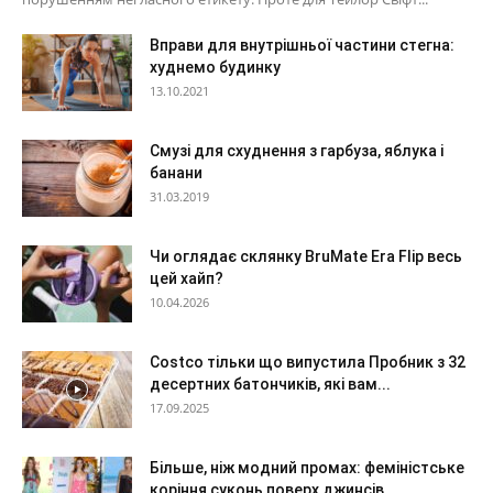
Вправи для внутрішньої частини стегна:
худнемо будинку
13.10.2021
Смузі для схуднення з гарбуза, яблука і
банани
31.03.2019
Чи оглядає склянку BruMate Era Flip весь
цей хайп?
10.04.2026
Costco тільки що випустила Пробник з 32
десертних батончиків, які вам...
17.09.2025
Більше, ніж модний промах: феміністське
коріння суконь поверх джинсів