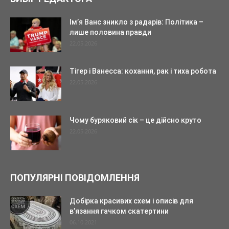
Ім’я Ванс зникло з радарів: Політика –
лише половина правди
22.05.2026
Тігер і Ванесса: кохання, рак і тиха робота
22.05.2026
Чому буряковий сік – це дійсно круто
22.05.2026
ПОПУЛЯРНІ ПОВІДОМЛЕННЯ
Добірка красивих схем і описів для
в’язання гачком скатертини
06.10.2021