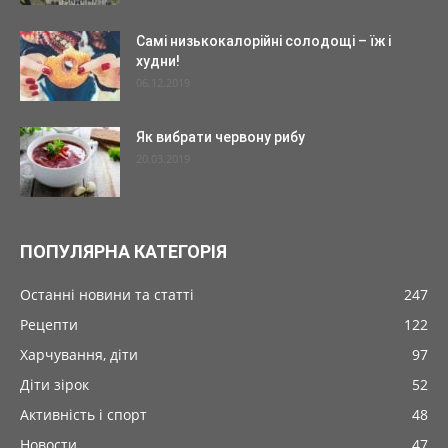
Самі низькокалорійні солодощі – їж і
худни!
06.12.2019
Як вибрати червону рибу
20.03.2019
ПОПУЛЯРНА КАТЕГОРІЯ
Останні новини та статті
247
Рецепти
122
Харчування, діти
97
Діти зірок
52
Активність і спорт
48
Новости
47