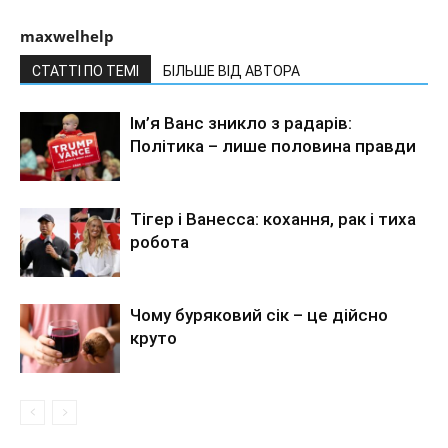
maxwelhelp
СТАТТІ ПО ТЕМІ
БІЛЬШЕ ВІД АВТОРА
Ім’я Ванс зникло з радарів:
Політика – лише половина правди
Тігер і Ванесса: кохання, рак і тиха
робота
Чому буряковий сік – це дійсно
круто