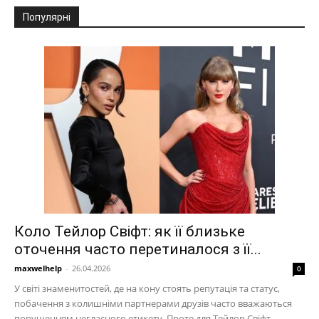
Популярні
Коло Тейлор Свіфт: як її близьке
оточення часто перетиналося з її...
maxwelhelp
-
26.04.2026
0
У світі знаменитостей, де на кону стоять репутація та статус,
побачення з колишніми партнерами друзів часто вважаються
порушенням негласного етикету. Проте для Тейлор Свіфт...