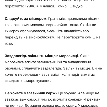
порахуйте: 129×6 = 4 чашки. Точно і швидко.
Слідкуйте за міксером.
Грань між ідеальними піками
та вершковим маслом надзвичайно тонка. Як тільки
«хмара» сформувалася, зменшіть швидкість або
перейдіть на віночок/ложку. Не перетворите суміш на
жир.
Заздалегідь звільніть місце в морозилці.
Якщо
морозилка забита залишками їжі та випадковими
овочами, сплануйте заздалегідь. Звільніть місце. Ви не
хочете перекладати весь вміст, коли пиріг вимагає
швидкого заморожування.
Не хочете магазинний корж?
Це зручно. Але ніщо не
заважає вам самостійно розмолоти крекери «Грехам»
чи печиво. Домашня основа додає смаку. У морозилці