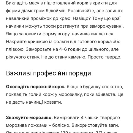
Викладіть масу в підготовлений корж з крихти для
форми діаметром 9 дюймів. Розрівняйте, але залиште
невеликий проміжок до краю. Навіщо? Тому що краї
начинки можуть трохи розтанути при заморожуванні.
Якщо заповнити форму вгору, начинка виллється.
Накрийте кришкою із фольги від готового коржа або
плівкою. Заморозьте на 4-6 годин до щільного, але
ріжучого стану. Не до стану каменю. Просто твердо.
Важливі професійні поради
Охолодіть порожній корж.
Якщо в будинку спекотно,
покладіть голий корж у морозилку, поки збиваєте. Це
не дасть начинці ковзати.
Зважуйте морозиво.
Вимірювати 4 чашки твердого
морозива ложками – болісно. Використовуйте ваги.
Якщо одна порція вагою 129 г становить 2/3 чашки,