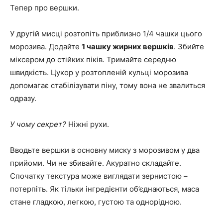
Тепер про вершки.
У другій мисці розтопіть приблизно 1/4 чашки цього
морозива. Додайте
1 чашку жирних вершків
. Збийте
міксером до стійких піків. Тримайте середню
швидкість. Цукор у розтопленій кульці морозива
допомагає стабілізувати піну, тому вона не звалиться
одразу.
У чому секрет?
Ніжні рухи.
Вводьте вершки в основну миску з морозивом у два
прийоми. Чи не збивайте. Акуратно складайте.
Спочатку текстура може виглядати зернистою –
потерпіть. Як тільки інгредієнти об’єднаються, маса
стане гладкою, легкою, густою та однорідною.