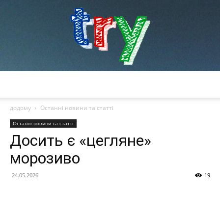
try
додому
Останні новини та статті
Останні новини та статті
Досить є «цегляне»
морозиво
24.05.2026
19