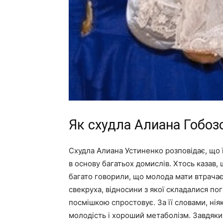
Як схудла Алиана Гобоз
Схудла Алиана Устиненко розповідає, що 
в основу багатьох домислів. Хтось казав, 
багато говорили, що молода мати втрачає в
свекруха, відносини з якої складалися пог
посмішкою спростовує. За її словами, нія
молодість і хороший метаболізм. Завдяки