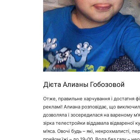
Дієта Алианы Гобозовой
Отже, правильне харчування і достатня фіз
рекламі! Алиана розповідає, що виключила 
дозволяла і зосередилася на вареному м’яс
зірка телестройки віддавала відвареної ку
м’яса. Овочі будь – які, некрохмалисті, пе
прийом їжі – до 19-00. Вода без газу – н