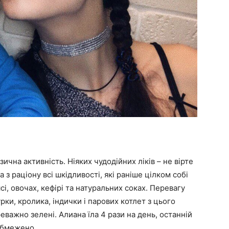
ична активність. Ніяких чудодійних ліків – не вірте
з раціону всі шкідливості, які раніше цілком собі
і, овочах, кефірі та натуральних соках. Перевагу
рки, кролика, індички і парових котлет з цього
реважно зелені. Алиана їла 4 рази на день, останній
еобмежено.