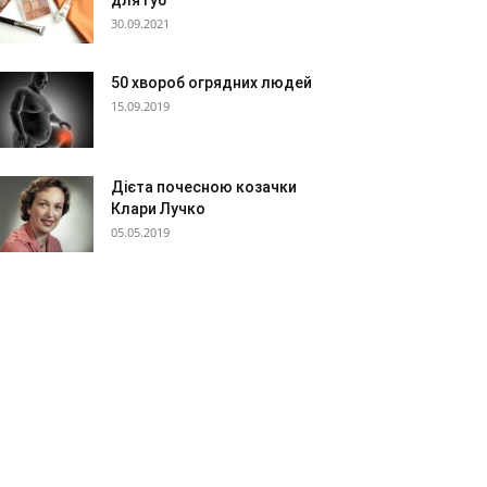
для губ
30.09.2021
50 хвороб огрядних людей
15.09.2019
Дієта почесною козачки
Клари Лучко
05.05.2019