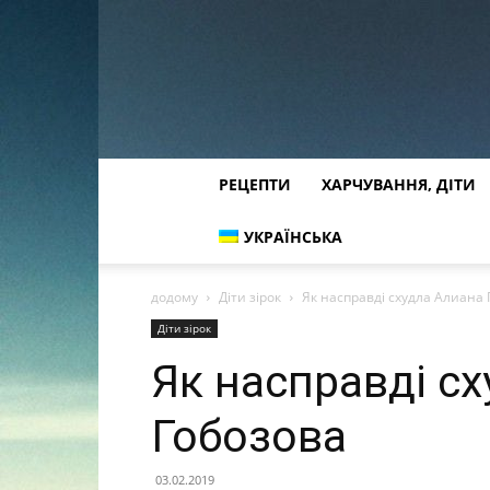
РЕЦЕПТИ
ХАРЧУВАННЯ, ДІТИ
УКРАЇНСЬКА
додому
Діти зірок
Як насправді схудла Алиана
Діти зірок
Як насправді с
Гобозова
03.02.2019