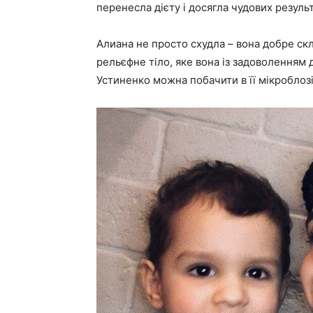
перенесла дієту і досягла чудових результа
Алиана не просто схудла – вона добре скл
рельєфне тіло, яке вона із задоволенням
Устиненко можна побачити в її мікроблозі