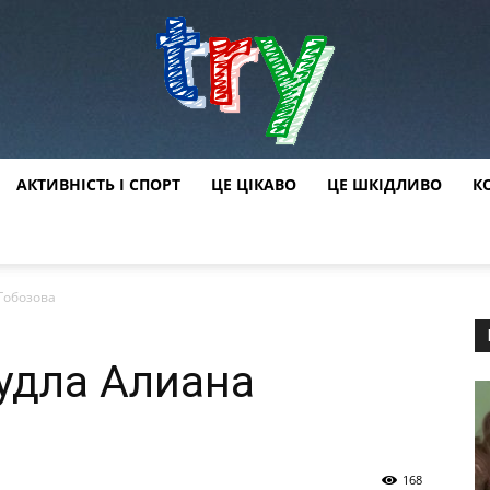
АКТИВНІСТЬ І СПОРТ
ЦЕ ЦІКАВО
ЦЕ ШКІДЛИВО
К
try
 Гобозова
худла Алиана
168