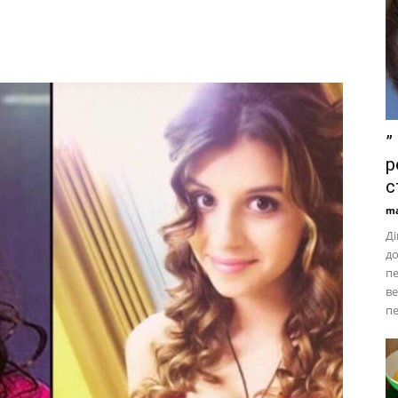
”
р
с
ma
Ді
до
пе
ве
пе