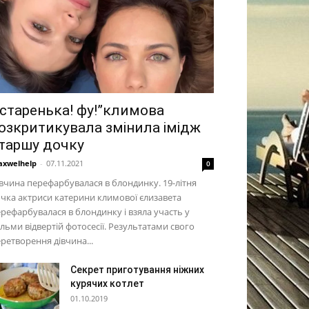
 старенька! фу!”климова
озкритикувала змінила імідж
таршу дочку
xwelhelp
-
07.11.2021
0
вчина перефарбувалася в блондинку. 19-літня
чка актриси катерини климової єлизавета
рефарбувалася в блондинку і взяла участь у
льми відвертій фотосесії. Результатами свого
ретворення дівчина...
Секрет приготування ніжних
курячих котлет
01.10.2019