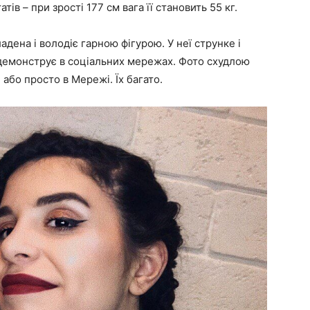
тів – при зрості 177 см вага її становить 55 кг.
адена і володіє гарною фігурою. У неї струнке і
 демонструє в соціальних мережах. Фото схудлою
 або просто в Мережі. Їх багато.