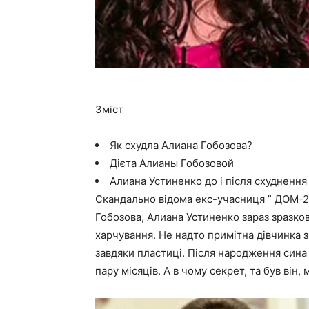
Зміст
Як схудла Алиана Гобозова?
Дієта Алианы Гобозовой
Алиана Устиненко до і після схуднення
Скандально відома екс-учасниця ” ДОМ-2
Гобозова, Алиана Устиненко зараз зразков
харчування. Не надто примітна дівчинка з
завдяки пластиці. Після народження сина 
пару місяців. А в чому секрет, та був він, 