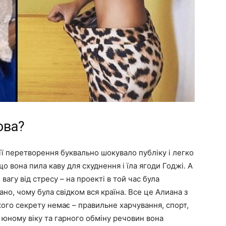
ова?
її перетворення буквально шокувало публіку і легко
що вона пила каву для схуднення і їла ягоди Годжі. А
агу від стресу – на проекті в той час була
ано, чому була свідком вся країна. Все це Алиана з
кого секрету немає – правильне харчування, спорт,
 юному віку та гарного обміну речовин вона