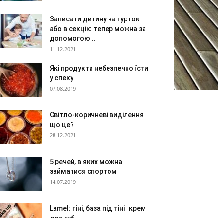
Записати дитину на гурток
або в секцію тепер можна за
допомогою...
11.12.2021
Які продукти небезпечно їсти
у спеку
07.08.2019
Світло-коричневі виділення
що це?
28.12.2021
5 речей, в яких можна
займатися спортом
14.07.2019
Lamel: тіні, база під тіні і крем