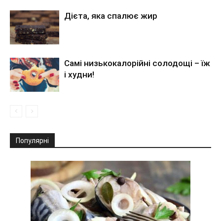
Дієта, яка спалює жир
Самі низькокалорійні солодощі – їж
і худни!
Популярні