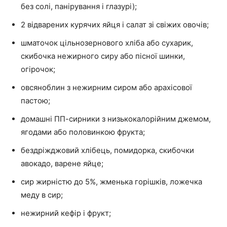
без солі, панірування і глазурі);
2 відварених курячих яйця і салат зі свіжих овочів;
шматочок цільнозернового хліба або сухарик,
скибочка нежирного сиру або пісної шинки,
огірочок;
овсяноблин з нежирним сиром або арахісової
пастою;
домашні ПП-сирники з низькокалорійним джемом,
ягодами або половинкою фрукта;
бездріжджовий хлібець, помидорка, скибочки
авокадо, варене яйце;
сир жирністю до 5%, жменька горішків, ложечка
меду в сир;
нежирний кефір і фрукт;