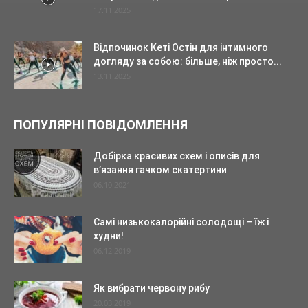
17.11.2025
Відпочинок Кеті Остін для інтимного
догляду за собою: більше, ніж просто...
13.11.2025
ПОПУЛЯРНІ ПОВІДОМЛЕННЯ
Добірка красивих схем і описів для
в’язання гачком скатертини
06.10.2021
Самі низькокалорійні солодощі – їж і
худни!
06.12.2019
Як вибрати червону рибу
20.03.2019