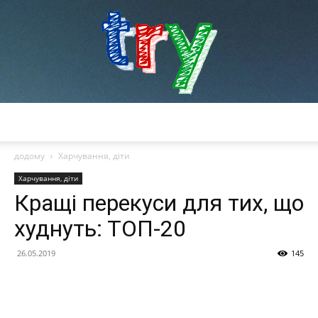
try
додому
Харчування, діти
Харчування, діти
Кращі перекуси для тих, що
худнуть: ТОП-20
26.05.2019
145