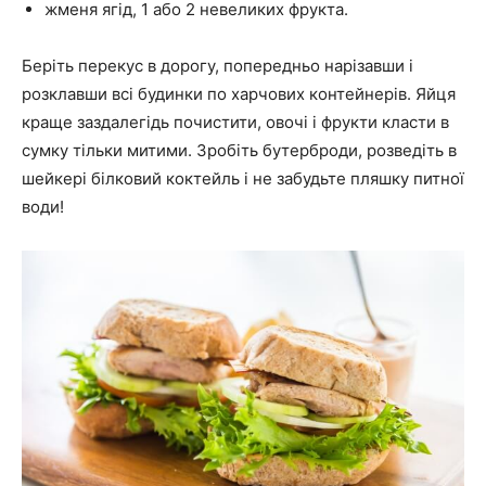
жменя ягід, 1 або 2 невеликих фрукта.
Беріть перекус в дорогу, попередньо нарізавши і
розклавши всі будинки по харчових контейнерів. Яйця
краще заздалегідь почистити, овочі і фрукти класти в
сумку тільки митими. Зробіть бутерброди, розведіть в
шейкері білковий коктейль і не забудьте пляшку питної
води!