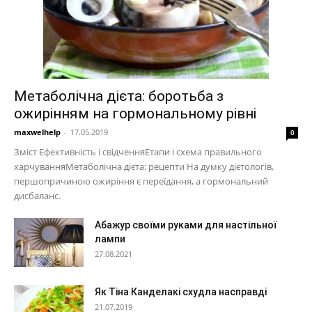
Метаболічна дієта: боротьба з
ожирінням на гормональному рівні
maxwelhelp
-
17.05.2019
0
Зміст Ефективність і свідченняЕтапи і схема правильного
харчуванняМетаболічна дієта: рецепти На думку дієтологів,
першопричиною ожиріння є переїдання, а гормональний
дисбаланс.
Абажур своїми руками для настільної
лампи
27.08.2021
Як Тіна Канделакі схудла насправді
21.07.2019