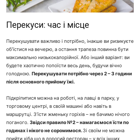
Перекуси: час і місце
Перекушувати важливо і потрібно, інакше ви ризикуєте
об’їстися на вечерю, а остання трапеза повинна бути
максимально низькокалорійної. Або інший варіант: ви
будете хаотично попоїсти весь день, будучи вічно
голодною.
Перекушувати потрібно через 2 – 3 години
після основного прийому їжі.
Підкріпитися можна на роботі, на лавці в парку, у
торговому центрі, в своїй машині або навіть в
маршрутці. З’їсти жменьку горіхів – не бачимо нічого
поганого.
Звідси правило №2 – намагаємося їсти по
годинах і нікого не соромимося.
Зі своїм не можна
прийти хіба що в дорогий ресторан – у всіх інших