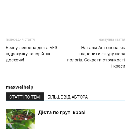
попередня стаття
наступна стаття
Безвуглеводна дієта БЕЗ
Наталія Антонова: як
підрахунку калорій: їж
відновити фігуру після
досхочу!
пологів. Секрети стрункості
і краси
maxwelhelp
СТАТТІ ПО ТЕМІ
БІЛЬШЕ ВІД АВТОРА
Дієта по групі крові