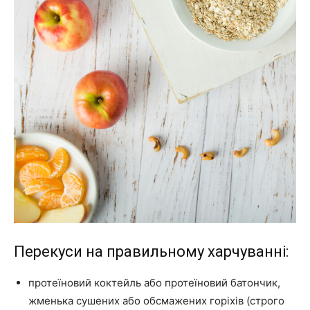
Перекуси на правильному харчуванні:
протеїновий коктейль або протеїновий батончик,
жменька сушених або обсмажених горіхів (строго