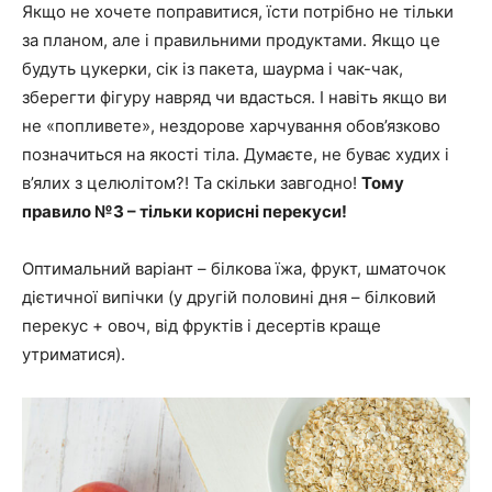
Якщо не хочете поправитися, їсти потрібно не тільки
за планом, але і правильними продуктами. Якщо це
будуть цукерки, сік із пакета, шаурма і чак-чак,
зберегти фігуру навряд чи вдасться. І навіть якщо ви
не «попливете», нездорове харчування обов’язково
позначиться на якості тіла. Думаєте, не буває худих і
в’ялих з целюлітом?! Та скільки завгодно!
Тому
правило №3 – тільки корисні перекуси!
Оптимальний варіант – білкова їжа, фрукт, шматочок
дієтичної випічки (у другій половині дня – білковий
перекус + овоч, від фруктів і десертів краще
утриматися).