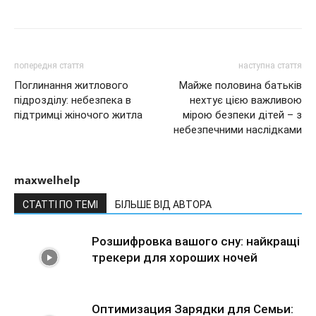
попередня стаття
наступна стаття
Поглинання житлового
Майже половина батьків
підрозділу: небезпека в
нехтує цією важливою
підтримці жіночого житла
мірою безпеки дітей – з
небезпечними наслідками
maxwelhelp
СТАТТІ ПО ТЕМІ
БІЛЬШЕ ВІД АВТОРА
Розшифровка вашого сну: найкращі
трекери для хороших ночей
Оптимизация Зарядки для Семьи: