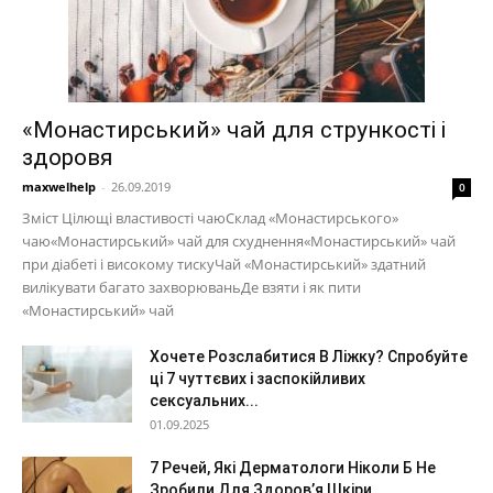
«Монастирський» чай для стрункості і
здоровя
maxwelhelp
-
26.09.2019
0
Зміст Цілющі властивості чаюСклад «Монастирського»
чаю«Монастирський» чай для схуднення«Монастирський» чай
при діабеті і високому тискуЧай «Монастирський» здатний
вилікувати багато захворюваньДе взяти і як пити
«Монастирський» чай
Хочете Розслабитися В Ліжку? Спробуйте
ці 7 чуттєвих і заспокійливих
сексуальних...
01.09.2025
7 Речей, Які Дерматологи Ніколи Б Не
Зробили Для Здоров’я Шкіри