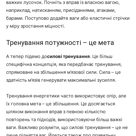
важких лусочок. Почніть з вправ із власною вагою,
наприклад, натисканням, присіданнями, атаками,
барами. Поступово додайте ваги або еластичні стрічки
у міру зростання міцності.
Тренування потужності – це мета
А тепер підемо до
силові тренування
. Це більш
специфічна концепція, яка передбачає тренування,
спрямоване на збільшення м’язової сили. Сила – це
здатність м’язів генерувати максимальні зусилля.
Тренування енергетики часто використовує опір, але
їх головна мета – це збільшення. Це досягається
шляхом виконання вправ з певною кількістю
повторень та підходів, використовуючи більш важкі
ваги. Важливо розуміти, що силові тренування – це не
лише підняття ваг. Йдеться також про правильну