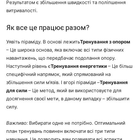
Результатом є збільшення швидкості та поліпшення
витривалості.
Як все це працює разом?
Уявіть піраміду. В основі лежить
Тренування з опором
– Це широка основа, яка включає всі типи фізичних
навантажень, що передбачає подолання опору.
Наступний рівень є
Тренування енергетики
– Це більш
специфічний напрямок, який спрямований на
збільшення сили м’язів. І вгорі піраміди –
Тренування
для сили
– Це метод, який ви використовуєте для
досягнення своєї мети, в даному випадку – збільшити
силу.
Важливо:
Вибирати одне не потрібно. Оптимальний
план тренувань повинен включати всі три типи
навчання. Це дозволить вам розвивати всі аспекти