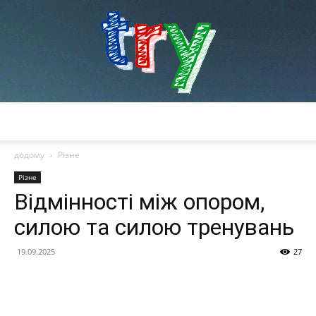
try
додому
Різне
Різне
Відмінності між опором,
силою та силою тренувань
19.09.2025
27