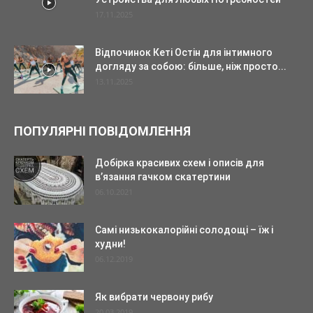
17.11.2025
Відпочинок Кеті Остін для інтимного
догляду за собою: більше, ніж просто...
13.11.2025
ПОПУЛЯРНІ ПОВІДОМЛЕННЯ
Добірка красивих схем і описів для
в’язання гачком скатертини
06.10.2021
Самі низькокалорійні солодощі – їж і
худни!
06.12.2019
Як вибрати червону рибу
20.03.2019