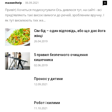
maxwelhelp
-
06.09.2021
0
Привіт) Хочеться подискутувати Ось дивлюся тут, на сайті - всі
пред'являють такі високі вимоги до речей, зробленим вручну. І
як тут висміюють тих же...
Сім бід – один відповідь, або що дає йога
жінці
26.04.2019
5 правил безпечного очищення
кишечника
02.06.2019
Пронос у дитини
12.09.2021
Робот і килими
11.10.2021