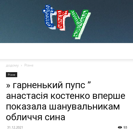
try
додому
Різне
Різне
» гарненький пупс ”
анастасія костенко вперше
показала шанувальникам
обличчя сина
31.12.2021
93