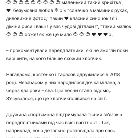
😍 😍 😍 😍 😍 😍 😍 😍 😍 маленький такий крихітка”, ”
❤ ️ безумовна любов 🍭 » « “сонечко в маминих руках,
дивовижне фото«,” такий ❤️ класний синочок ! є і
діміни риси і ваші ! у вас чудові дітлахи !”, “такий малюк
😍 😍 😍 боже! як же це мило 😍 😍 😍 ❤️ ❤️ ❤️ »,
– прокоментували передплатники, які не змогли поки
вирішити, на кого більше схожий хлопчик.
Нагадаємо, костенко і тарасов одружилися в 2018
році. Незабаром у них народилася дочка мілана, а
через два роки – єва. Цієї весни стало відомо,.
З’ясувалося, що це хлопчикпоявився на світ.
Дружина спортсмена підтримувала тісний зв’язок з
передплатниками під час всієї вагітності. Так,
наприклад, вона детально розповідала про своє