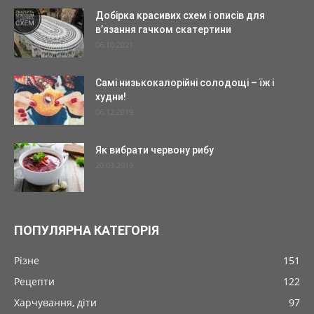
Добірка красивих схем і описів для
в’язання гачком скатертини
06.10.2021
Самі низькокалорійні солодощі – їж і
худни!
06.12.2019
Як вибрати червону рибу
20.03.2019
ПОПУЛЯРНА КАТЕГОРІЯ
Різне
151
Рецепти
122
Харчування, діти
97