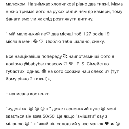
малюком. На знімках хлопчикові рівно два тижні. Мама
ніжно тримає його на руках обличчям до камери, тому
фанати змогли як слід розглянути дитину.
” мій маленький ле🤍 два місяці тобі і 27 років і 9
місяців мені 😂 🤍. Люблю тебе шалено, синку.
Все найцікавіше попереду 🥰 найпотаємніші фото я
довіряю @babybar.moscow 🤍 💙 . P. S. Сімейство
губастих, однак. 😂 на кого схожий наш олексій? (тут
йому рівно 2 тижні)»,
– написала костенко.
“чудові які 😍 😍 😍 «,” дуже гарненький пупс 😍 мені
здається він взяв 50/50. Це якщо “змішати” єву з
міланою 😁 ” « “який він солодкий у вас малюк ❤️ 🔥 😍