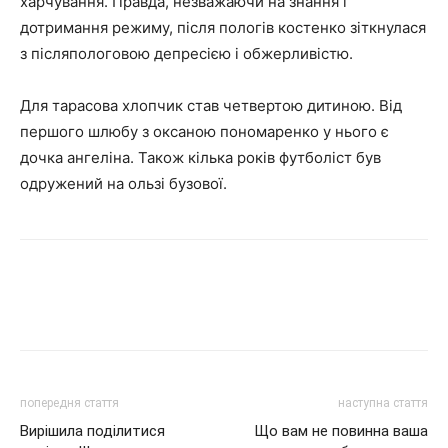
харчування. Правда, незважаючи на знання і
дотримання режиму, після пологів костенко зіткнулася
з післяпологовою депресією і обжерливістю.
Для тарасова хлопчик став четвертою дитиною. Від
першого шлюбу з оксаною пономаренко у нього є
дочка ангеліна. Також кілька років футболіст був
одружений на ользі бузової.
попередня стаття
наступна стаття
Вирішила поділитися
Що вам не повинна ваша