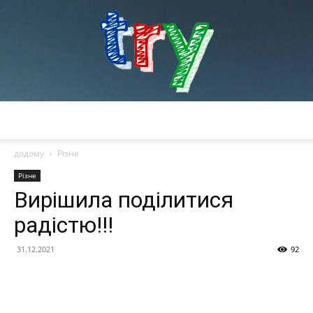
try
додому
Різне
Різне
Вирішила поділитися
радістю!!!
31.12.2021
92