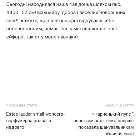
Сьогодні народилася наша 4ая дочка шляхом пкс.
4400 і 57 см! всім миру, добра і веселих новорічних
свят!!! кажуть, що після кесарів відчуваєш себе
неповноцінним, немає тієї самої післяпологової
ейфорії, так от у мене навпаки)
попередня стаття
наступна стаття
Estee lauder small wonders-
» гарненький пупс ”
парфумерна розвага
анастасія костенко вперше
надовго
показала шанувальникам
обличчя сина