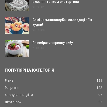
в’язання гачком скатертини
06.10.2021
Самі низькокалорійні солодощі – їж і
худни!
06.12.2019
Як вибрати червону рибу
20.03.2019
ПОПУЛЯРНА КАТЕГОРІЯ
Різне
151
Рецепти
122
Харчування, діти
97
Діти зірок
52