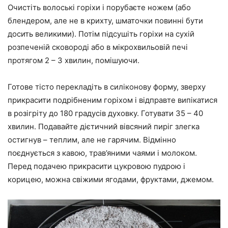
Очистіть волоські горіхи і порубаєте ножем (або
блендером, але не в крихту, шматочки повинні бути
досить великими). Потім підсушіть горіхи на сухій
розпеченій сковороді або в мікрохвильовій печі
протягом 2 – 3 хвилин, помішуючи.
Готове тісто перекладіть в силіконову форму, зверху
прикрасити подрібненим горіхом і відправте випікатися
в розігріту до 180 градусів духовку. Готувати 35 – 40
хвилин. Подавайте дієтичний вівсяний пиріг злегка
остигнув – теплим, але не гарячим. Відмінно
поєднується з кавою, трав’яними чаями і молоком.
Перед подачею прикрасити цукровою пудрою і
корицею, можна свіжими ягодами, фруктами, джемом.