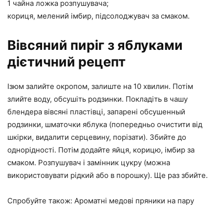
1 чайна ложка розпушувача;
кориця, мелений імбир, підсолоджувач за смаком.
Вівсяний пиріг з яблуками
дієтичний рецепт
Ізюм залийте окропом, залиште на 10 хвилин. Потім
злийте воду, обсушіть родзинки. Покладіть в чашу
блендера вівсяні пластівці, запарені обсушенный
родзинки, шматочки яблука (попередньо очистити від
шкірки, видалити серцевину, порізати). Збийте до
однорідності. Потім додайте яйця, корицю, імбир за
смаком. Розпушувач і замінник цукру (можна
використовувати рідкий або в порошку). Ще раз збийте.
Спробуйте також: Ароматні медові пряники на пару