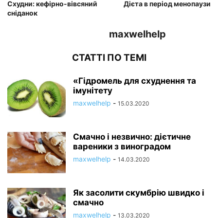
Схудни: кефірно-вівсяний
Дієта в період менопаузи
сніданок
maxwelhelp
СТАТТІ ПО ТЕМІ
«Гідромель для схуднення та
імунітету
maxwelhelp
-
15.03.2020
Смачно і незвично: дієтичне
вареники з виноградом
maxwelhelp
-
14.03.2020
Як засолити скумбрію швидко і
смачно
maxwelhelp
-
13.03.2020