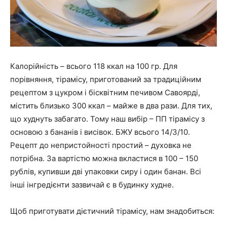
Калорійність – всього 118 ккал на 100 гр. Для
порівняння, тірамісу, приготований за традиційним
рецептом з цукром і бісквітним печивом Савоярді,
містить близько 300 ккал – майже в два рази. Для тих,
що худнуть забагато. Тому наш вибір – ПП тірамісу з
основою з бананів і висівок. БЖУ всього 14/3/10.
Рецепт до непристойності простий – духовка не
потрібна. За вартістю можна вкластися в 100 – 150
рублів, купивши дві упаковки сиру і один банан. Всі
інші інгредієнти зазвичай є в будинку худне.
Щоб приготувати дієтичний тірамісу, нам знадобиться: