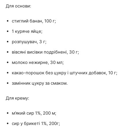
Для основи:
стиглий банан, 100 г;
1 куряче яйце;
розпушувач, 3 г;
вівсяні висівки подрібнені, 30 г;
молоко нежирне, 30 мл;
какао-порошок без цукру і штучних добавок, 10 г;
замінник цукру за смаком.
Для крему:
м’який сир 1%, 200 м;
сир у брикеті 1%, 200г;