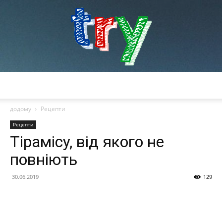
try
додому
Рецепти
Рецепти
Тірамісу, від якого не
повніють
30.06.2019
129