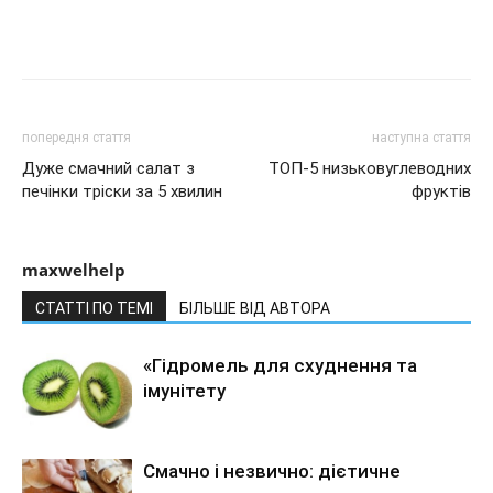
попередня стаття
наступна стаття
Дуже смачний салат з
ТОП-5 низьковуглеводних
печінки тріски за 5 хвилин
фруктів
maxwelhelp
СТАТТІ ПО ТЕМІ
БІЛЬШЕ ВІД АВТОРА
«Гідромель для схуднення та
імунітету
Смачно і незвично: дієтичне