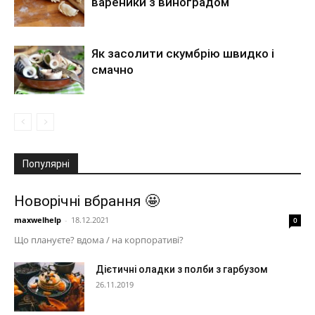
вареники з виноградом
Як засолити скумбрію швидко і
смачно
Популярні
Новорічні вбрання 🤩
maxwelhelp
-
18.12.2021
0
Що плануєте? вдома / на корпоративі?
Дієтичні оладки з полби з гарбузом
26.11.2019