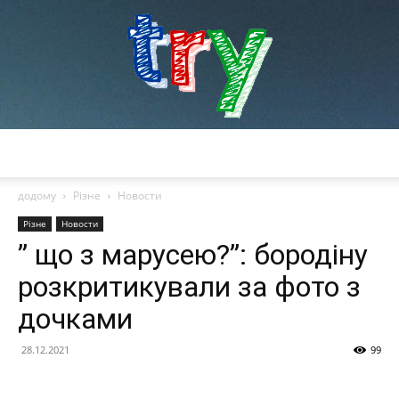
try
додому
Різне
Новости
Різне
Новости
” що з марусею?”: бородіну
розкритикували за фото з
дочками
28.12.2021
99