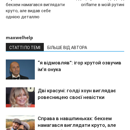
бекхем намагався виглядати
oriflame в моїй рутині
круто, але видав себе
однією деталлю
maxwelhelp
СТАТТІ ПО ТЕМІ
БІЛЬШЕ ВІД АВТОРА
“я відмовляв”: ігор крутой озвучив
ім’я онука
Дві красуні: голді хоун виглядає
ровесницею своєї невістки
Справа в навшпиньках: бекхем
намагався виглядати круто, але