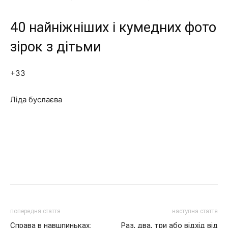
40 найніжніших і кумедних фото
зірок з дітьми
+33
Ліда буслаєва
попередня стаття
наступна стаття
Справа в навшпиньках:
Раз, два, три або відхід від