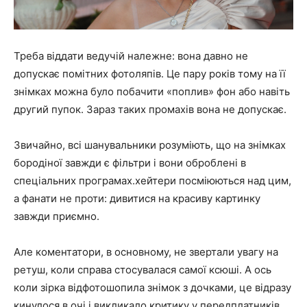
Треба віддати ведучій належне: вона давно не
допускає помітних фотоляпів. Це пару років тому на її
знімках можна було побачити «поплив» фон або навіть
другий пупок. Зараз таких промахів вона не допускає.
Звичайно, всі шанувальники розуміють, що на знімках
бородіної завжди є фільтри і вони оброблені в
спеціальних програмах.хейтери посміюються над цим,
а фанати не проти: дивитися на красиву картинку
завжди приємно.
Але коментатори, в основному, не звертали увагу на
ретуш, коли справа стосувалася самої ксюші. А ось
коли зірка відфотошопила знімок з дочками, це відразу
кинулося в очі і викликало критику у передплатників.