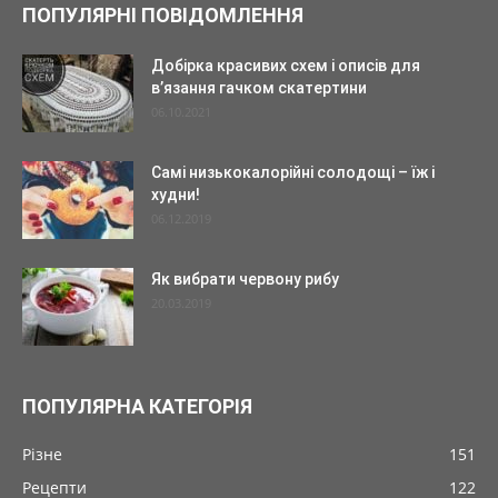
ПОПУЛЯРНІ ПОВІДОМЛЕННЯ
Добірка красивих схем і описів для
в’язання гачком скатертини
06.10.2021
Самі низькокалорійні солодощі – їж і
худни!
06.12.2019
Як вибрати червону рибу
20.03.2019
ПОПУЛЯРНА КАТЕГОРІЯ
Різне
151
Рецепти
122