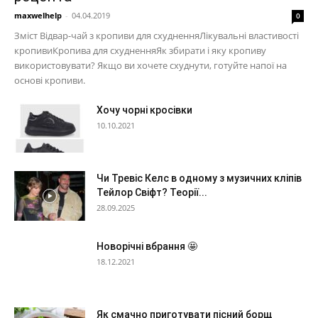
maxwelhelp
-
04.04.2019
0
Зміст Відвар-чай з кропиви для схудненняЛікувальні властивості
кропивиКропива для схудненняЯк збирати і яку кропиву
використовувати? Якщо ви хочете схуднути, готуйте напої на
основі кропиви.
Хочу чорні кросівки
10.10.2021
Чи Тревіс Келс в одному з музичних кліпів
Тейлор Свіфт? Теорії...
28.09.2025
Новорічні вбрання 🤩
18.12.2021
Як смачно приготувати пісний борщ