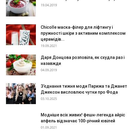
19.04.2019
Chicolle маска-філер для ліфтингу і
пружності шкіри з активним комплексом
церамідів...
19.09.2021
Даря Донцова розповіла, як схудла раз і
назавжди
04.09.2019
З’єднання тижня моди Парижа та Джанет
Джексон висловлює чутки про Фода
03.10.2025
Модніше всіх живих! фешн-легенда айріс
апфель відзначає 100-річний ювілей
01.09.2021