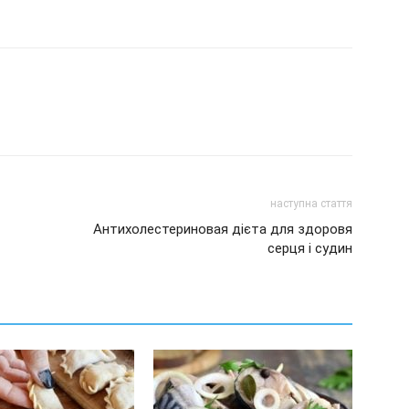
наступна стаття
Антихолестериновая дієта для здоровя
серця і судин