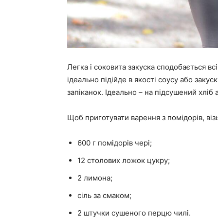
Легка і соковита закуска сподобається вс
ідеально підійде в якості соусу або закус
запіканок. Ідеально – на підсушений хліб
Щоб приготувати варення з помідорів, віз
600 г помідорів чері;
12 столових ложок цукру;
2 лимона;
сіль за смаком;
2 штучки сушеного перцю чилі.