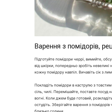
Варення з помідорів, ре
Підготуйте помідори черрі, вимийте, обсу
від шкірки, попередньо зробіть невеликі 
кожну помідору навпіл. Вичавіть сік з лим
Покладіть помідори в каструлю з товстим 
сіль, чилі. Перемішайте, поставте посуд 
вогні. Коли джем буде готовий, розкладіт
остудіть. Зберігайте варення з помідорів
близько години.