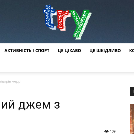
АКТИВНІСТЬ І СПОРТ
ЦЕ ЦІКАВО
ЦЕ ШКІДЛИВО
К
try
ідорів черрі
ний джем з
139