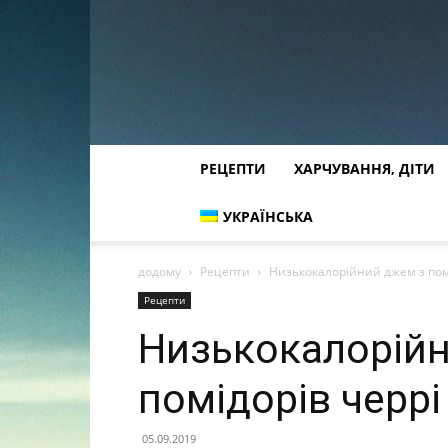
РЕЦЕПТИ
ХАРЧУВАННЯ, ДІТИ
УКРАЇНСЬКА
додому
Рецепти
Низькокалорійний джем з пом
Рецепти
Низькокалорій
помідорів черрі
05.09.2019