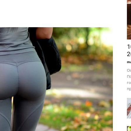
1
2
ma
Ос
По
го
пр