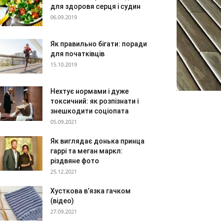
для здоровя серця і судин
06.09.2019
Як правильно бігати: поради
для початківців
15.10.2019
Нехтує нормами і дуже
токсичний: як розпізнати і
знешкодити соціопата
05.09.2021
Як виглядає донька принца
гаррі та меган маркл:
різдвяне фото
25.12.2021
Хусткова в’язка гачком
(відео)
27.09.2021