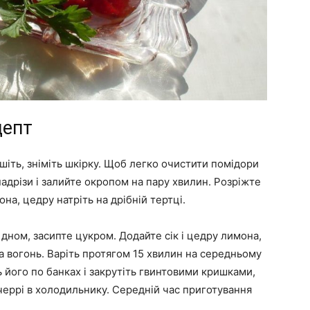
цепт
шіть, зніміть шкірку. Щоб легко очистити помідори
надрізи і залийте окропом на пару хвилин. Розріжте
она, цедру натріть на дрібній тертці.
дном, засипте цукром. Додайте сік і цедру лимона,
на вогонь. Варіть протягом 15 хвилин на середньому
ь його по банках і закрутіть гвинтовими кришками,
 черрі в холодильнику. Середній час приготування