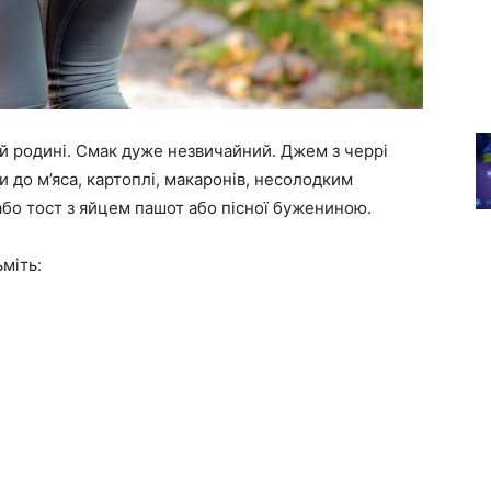
ій родині. Смак дуже незвичайний. Джем з черрі
ки до м’яса, картоплі, макаронів, несолодким
 або тост з яйцем пашот або пісної бужениною.
ьміть: