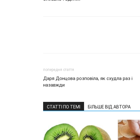
попередня стаття
Даря Донцова розповіла, як схудла раз і
назавжди
СТАТТІ ПО ТЕМІ
БІЛЬШЕ ВІД АВТОРА