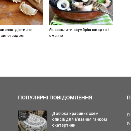
езвично: дієтичне
Як засолити скумбрію швидко і
з виноградом
смачно
ПОПУЛЯРНІ ПОВІДОМЛЕННЯ
П
Добірка красивих схем і
Р
описів для в’язання гачком
Р
скатертини