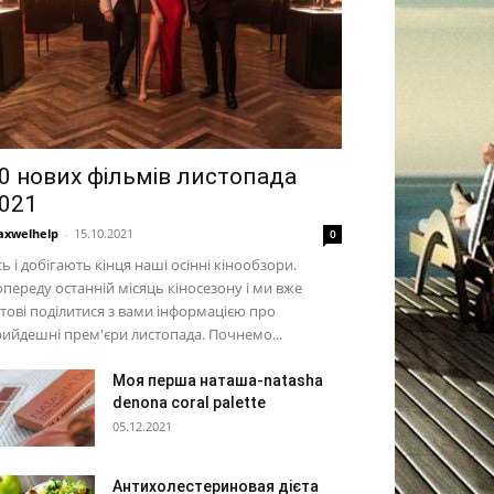
0 нових фільмів листопада
021
xwelhelp
-
15.10.2021
0
ь і добігають кінця наші осінні кінообзори.
переду останній місяць кіносезону і ми вже
тові поділитися з вами інформацією про
ийдешні прем'єри листопада. Почнемо...
Моя перша наташа-natasha
denona coral palette
05.12.2021
Антихолестериновая дієта