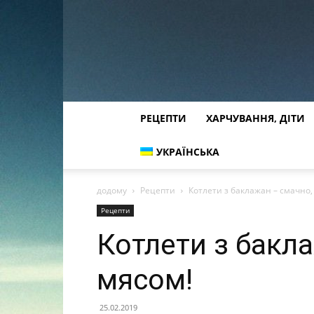
РЕЦЕПТИ
ХАРЧУВАННЯ, ДІТИ
УКРАЇНСЬКА
додому
Рецепти
Котлети з баклажан – смачно, 
Рецепти
Котлети з бакла
мясом!
25.02.2019