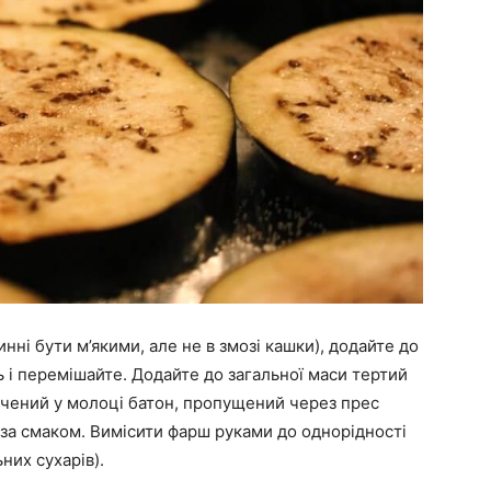
инні бути м’якими, але не в змозі кашки), додайте до
 і перемішайте. Додайте до загальної маси тертий
очений у молоці батон, пропущений через прес
 за смаком. Вимісити фарш руками до однорідності
них сухарів).