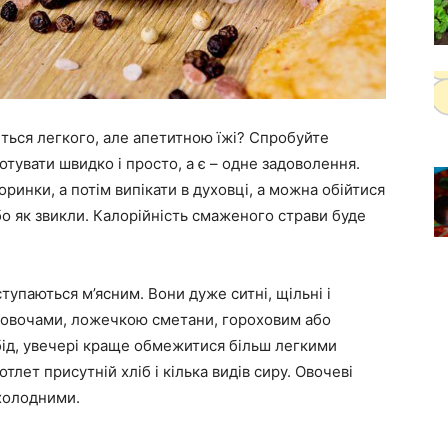
ться легкого, але апетитною їжі? Спробуйте
отувати швидко і просто, а є – одне задоволення.
ринки, а потім випікати в духовці, а можна обійтися
бо як звикли. Калорійність смаженого страви буде
тупаються м’ясним. Вони дуже ситні, щільні і
о овочами, ложечкою сметани, гороховим або
ід, увечері краще обмежитися більш легкими
тлет присутній хліб і кілька видів сиру. Овочеві
 холодними.