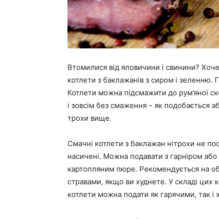
Втомилися від яловичини і свинини? Хоче
котлети з баклажанів з сиром і зеленню. Г
Котлети можна підсмажити до рум’яної ско
і зовсім без смаження – як подобається а
трохи вище.
Смачні котлети з баклажан нітрохи не пос
насичені. Можна подавати з гарніром аб
картопляним пюре. Рекомендується на об
стравами, якщо ви худнете. У складі цих ко
котлети можна подати як гарячими, так і