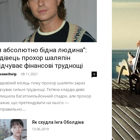
я абсолютно бідна людина”:
дівець прохор шаляпін
ідчуває фінансові труднощі
xwelhelp
-
08.11.2021
0
довілий місяць тому прохор шаляпін зараз
дчуває сильні труднощі. Тетяна клаудіа девіс
лишила багатомільйонний спадок, але прохор
ажає, що претендувати на нього —
правильно....
Як схудла Інга Оболдіна
13.06.2019