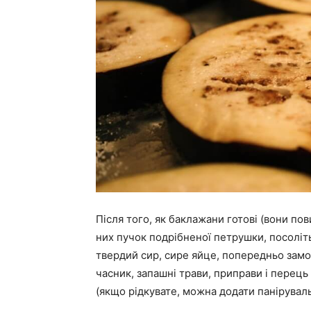
Після того, як баклажани готові (вони пов
них пучок подрібненої петрушки, посоліть
твердий сир, сире яйце, попередньо зам
часник, запашні трави, приправи і перець
(якщо рідкувате, можна додати паніруваль