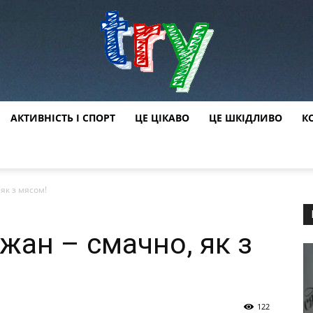
АКТИВНІСТЬ І СПОРТ
ЦЕ ЦІКАВО
ЦЕ ШКІДЛИВО
К
try
як з мясом!
жан – смачно, як з
122