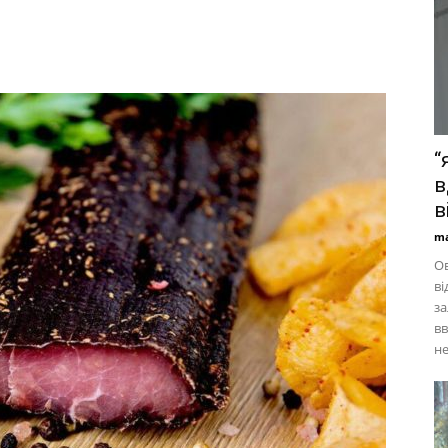
“
в
в
ma
Ов
ві
за
вв
не