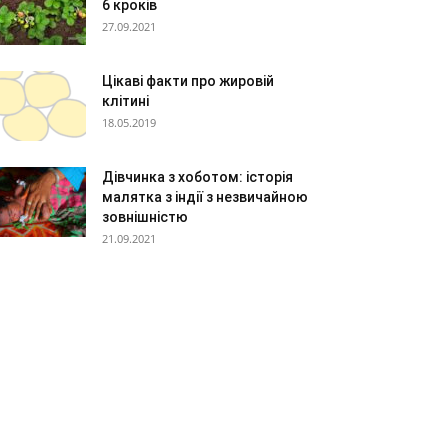
6 кроків
27.09.2021
Цікаві факти про жировій
клітині
18.05.2019
Дівчинка з хоботом: історія
малятка з індії з незвичайною
зовнішністю
21.09.2021