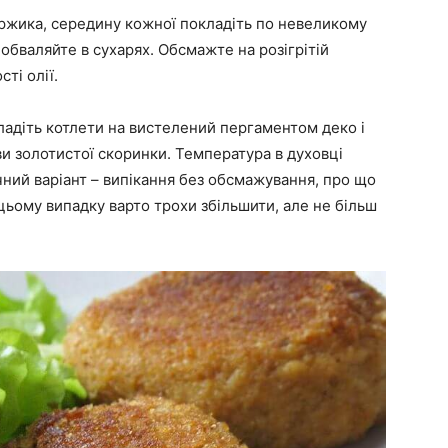
оржика, середину кожної покладіть по невеликому
 обваляйте в сухарях. Обсмажте на розігрітій
сті олії.
ладіть котлети на вистелений пергаментом деко і
ви золотистої скоринки. Температура в духовці
чний варіант – випікання без обсмажування, про що
 цьому випадку варто трохи збільшити, але не більш