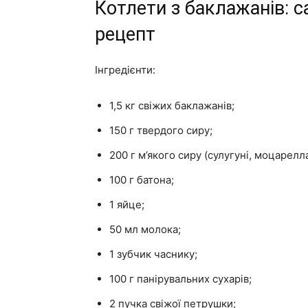
Котлети з баклажанів: с
рецепт
Інгредієнти:
1,5 кг свіжих баклажанів;
150 г твердого сиру;
200 г м’якого сиру (сулугуні, моцарелл
100 г батона;
1 яйце;
50 мл молока;
1 зубчик часнику;
100 г панірувальних сухарів;
2 пучка свіжої петрушки;