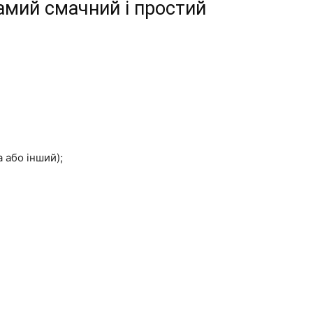
амий смачний і простий
а або інший);