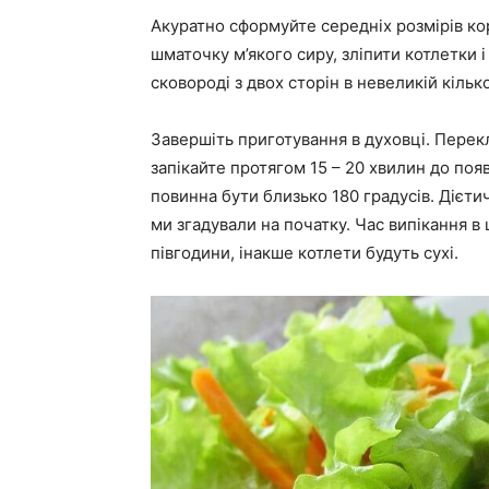
Акуратно сформуйте середніх розмірів к
шматочку м’якого сиру, зліпити котлетки і
сковороді з двох сторін в невеликій кілько
Завершіть приготування в духовці. Перек
запікайте протягом 15 – 20 хвилин до поя
повинна бути близько 180 градусів. Дієти
ми згадували на початку. Час випікання в
півгодини, інакше котлети будуть сухі.