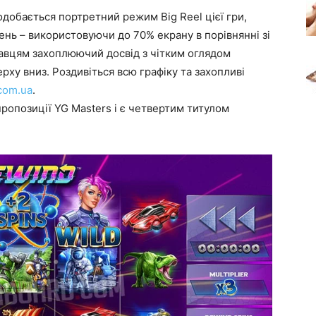
одобається портретний режим Big Reel цієї гри,
ень – використовуючи до 70% екрану в порівнянні зі
авцям захоплюючий досвід з чітким оглядом
ерху вниз. Роздивіться всю графіку та захопливі
com.ua
.
ропозиції YG Masters і є четвертим титулом