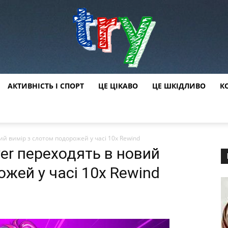
АКТИВНІСТЬ І СПОРТ
ЦЕ ЦІКАВО
ЦЕ ШКІДЛИВО
К
try
ий вимір з слотом подорожей у часі 10x Rewind
yer переходять в новий
ожей у часі 10x Rewind