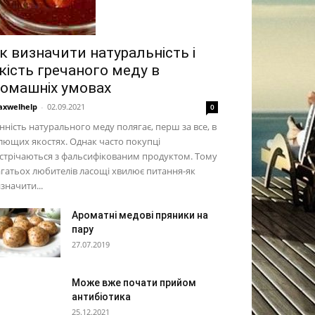
к визначити натуральність і
кість гречаного меду в
омашніх умовах
xwelhelp
-
02.09.2021
0
нність натурального меду полягає, перш за все, в
лющих якостях. Однак часто покупці
стрічаються з фальсифікованим продуктом. Тому
гатьох любителів ласощі хвилює питання-як
значити...
Ароматні медові пряники на
пару
27.07.2019
Може вже почати прийом
антибіотика
25.12.2021