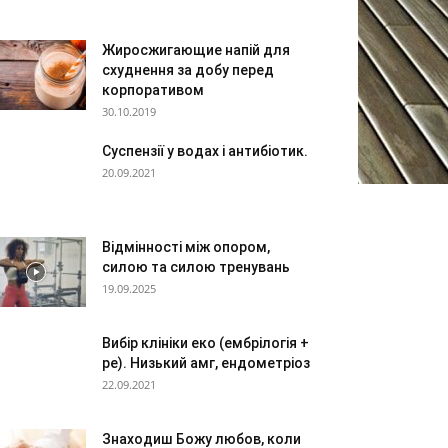
Жиросжигающие напій для
схуднення за добу перед
корпоративом
30.10.2019
Суспензії у водах і антибіотик.
20.09.2021
Відмінності між опором,
силою та силою тренувань
19.09.2025
Вибір клініки еко (ембрілогія +
ре). Низький амг, ендометріоз
22.09.2021
Знаходиш Божу любов, коли