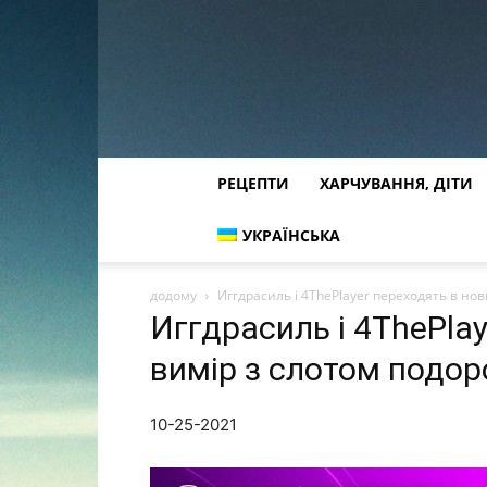
РЕЦЕПТИ
ХАРЧУВАННЯ, ДІТИ
УКРАЇНСЬКА
додому
Иггдрасиль і 4ThePlayer переходять в нов
Иггдрасиль і 4ThePla
вимір з слотом подор
10-25-2021