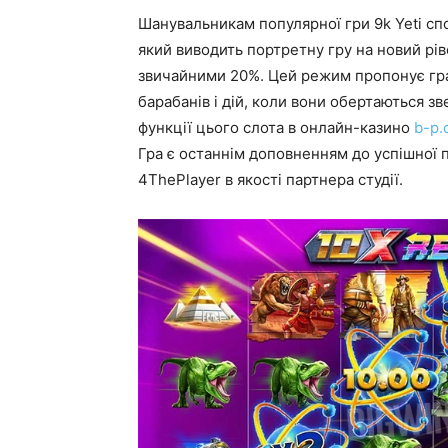
Шанувальникам популярної гри 9k Yeti сп
який виводить портретну гру на новий рів
звичайними 20%. Цей режим пропонує гр
барабанів і дій, коли вони обертаються зв
функції цього слота в онлайн-казино
b-p.
Гра є останнім доповненням до успішної п
4ThePlayer в якості партнера студії.