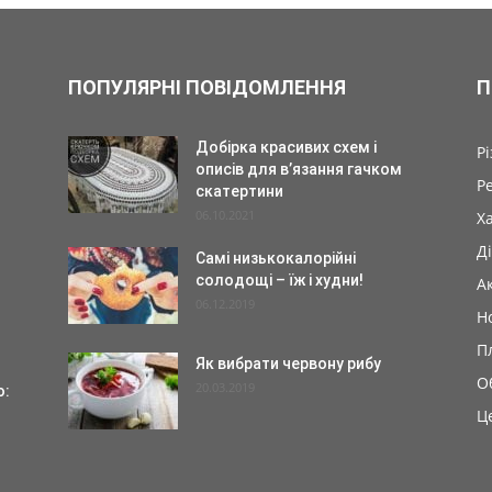
ПОПУЛЯРНІ ПОВІДОМЛЕННЯ
П
Добірка красивих схем і
Р
описів для в’язання гачком
Р
скатертини
06.10.2021
Х
Ді
Самі низькокалорійні
солодощі – їж і худни!
А
06.12.2019
Н
П
Як вибрати червону рибу
О
20.03.2019
ю:
Ц