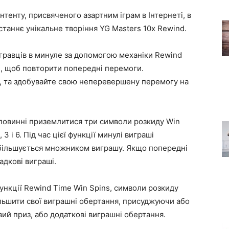
нтенту, присвяченого азартним іграм в Інтернеті, в
станнє унікальне творіння YG Masters 10x Rewind.
гравців в минуле за допомогою механіки Rewind
не, щоб повторити попередні перемоги.
, та здобувайте свою неперевершену перемогу на
 повинні приземлитися три символи розкиду Win
 3 і 6. Під час цієї функції минулі виграші
збільшується множником виграшу. Якщо попередні
адкові виграші.
 функції Rewind Time Win Spins, символи розкиду
льшити свої виграшні обертання, присуджуючи або
й приз, або додаткові виграшні обертання.