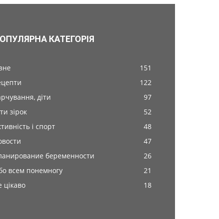
ОПУЛЯРНА КАТЕГОРІЯ
ізне
151
ецепти
122
арчування, діти
97
ти зірок
52
ктивність і спорт
48
овости
47
ланирование беременности
26
бо всем понемногу
21
е цікаво
18