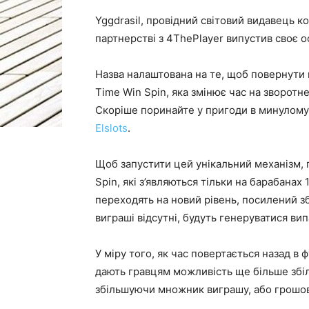
Yggdrasil, провідний світовий видавець ко
партнерстві з 4ThePlayer випустив своє о
Назва налаштована на те, щоб повернути 
Time Win Spin, яка змінює час на зворот
Скоріше поринайте у пригоди в минулому
Elslots
.
Щоб запустити цей унікальний механізм,
Spin, які з’являються тільки на барабанах 1,
переходять на новий рівень, посилений 
виграші відсутні, будуть генеруватися вип
У міру того, як час повертається назад в
дають гравцям можливість ще більше збі
збільшуючи множник виграшу, або грошови