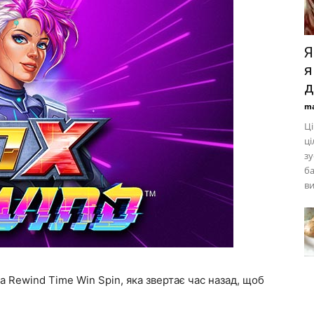
Я
я
д
ma
Ці
ці
зу
ба
ви
ка Rewind Time Win Spin, яка звертає час назад, щоб