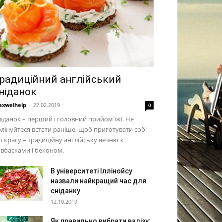
радиційний англійський
ніданок
xwelhelp
-
22.02.2019
0
іданок – перший і головний прийом їжі. Не
лінуйтеся встати раніше, щоб приготувати собі
 красу – традиційну англійську яєчню з
вбасками і беконом.
В університеті Іллінойсу
назвали найкращий час для
сніданку
12.10.2019
Як правильно вибрати валізу: