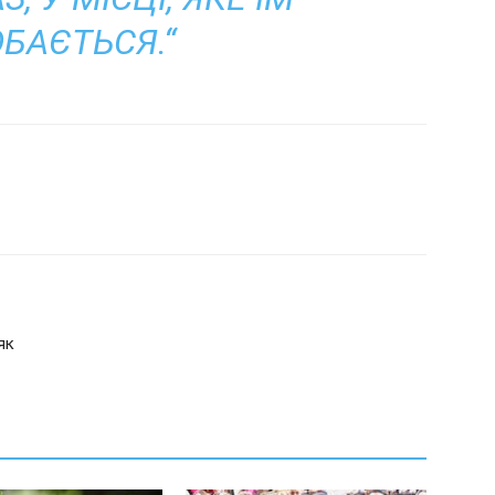
БАЄТЬСЯ.“
як