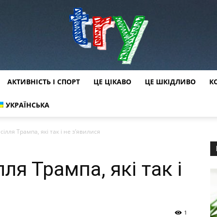
АКТИВНІСТЬ І СПОРТ
ЦЕ ЦІКАВО
ЦЕ ШКІДЛИВО
К
try
УКРАЇНСЬКА
сілля Трампа, які так і не з’явилися
ля Трампа, які так і
1