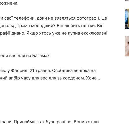
орожнеча.
и свої телефони, доки не з’являться фотографії. Це
Дональд Трамп молодший? Він любить плітки. Він
графії дивно. Якщо хтось уже не купив ексклюзивні
ели весілля на Багамах.
ю у Флориді 21 травня. Особлива вечірка на
вний вибір часу для весілля за кордоном. Хоча…
плани. Принаймні так було раніше. Вони хотіли