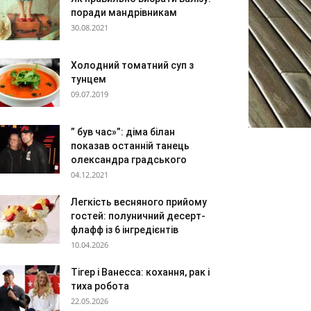
поради мандрівникам
30.08.2021
Холодний томатний суп з
тунцем
09.07.2019
” був час»”: діма білан
показав останній танець
олександра градського
04.12.2021
Легкість весняного прийому
гостей: полуничний десерт-
флафф із 6 інгредієнтів
10.04.2026
Тігер і Ванесса: кохання, рак і
тиха робота
22.05.2026