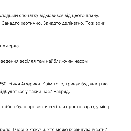
олодший спочатку відмовився від цього плану.
. Занадто хаотично. Занадто делікатно. Тож вони
 померла.
оведення весілля там найближчим часом
50-річчя Америки. Крім того, триває будівництво
відбудеться у такий час? Навряд.
отрібно було провести весілля просто зараз, у місці,
рело. І чесно кажучи, хто може їх звинувачувати?