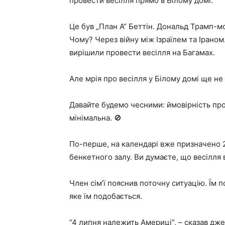
провести весілля прямо в Білому домі.
Це був „План А“ Беттін. Дональд Трамп-м
Чому? Через війну між Ізраїлем та Іраном
вирішили провести весілля на Багамах.
Але мрія про весілля у Білому домі ще не
Давайте будемо чесними: ймовірність пр
мінімальна. 🚫
По-перше, на календарі вже призначено 2
бенкетного залу. Ви думаєте, що весілля 
Член сім’ї пояснив поточну ситуацію. Їм п
яке їм подобається.
“4 липня належить Америці”, – сказав дже