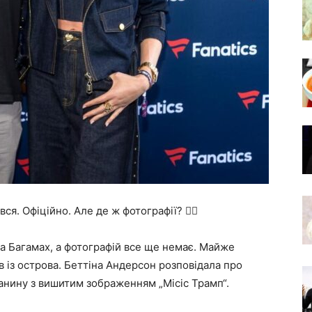
 Офіційно. Але де ж фотографії? 🤷‍♀️
на Багамах, а фотографій все ще немає. Майже
ів із острова. Беттіна Андерсон розповідала про
тканину з вишитим зображенням „Місіс Трамп“.