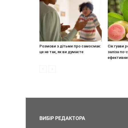
Розмови з дітьми про самосмак:
Сік гуави 
це не так, як ви думаєте
заліза по
ефективн
ВИБІР РЕДАКТОРА