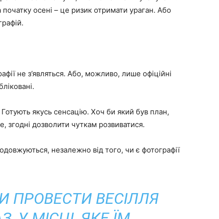
а початку осені – це ризик отримати ураган. Або
графій.
афії не з’являться. Або, можливо, лише офіційні
бліковані.
Готують якусь сенсацію. Хоч би який був план,
, згодні дозволити чуткам розвиватися.
одовжуються, незалежно від того, чи є фотографії
И ПРОВЕСТИ ВЕСІЛЛЯ
, У МІСЦІ, ЯКЕ ЇМ