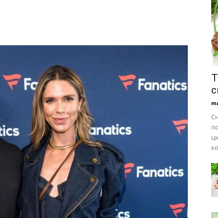
Т
с
ma
Сн
по
цю
ко