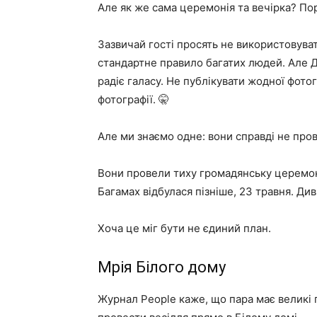
Але як же сама церемонія та вечірка? П
Зазвичай гості просять не використовуват
стандартне правило багатих людей. Але 
радіє галасу. Не публікувати жодної фото
фотографії. 🤫
Але ми знаємо одне: вони справді не пров
Вони провели тиху громадянську церемоні
Багамах відбулася пізніше, 23 травня. Ди
Хоча це міг бути не єдиний план.
Мрія Білого дому
Журнал People каже, що пара має великі 