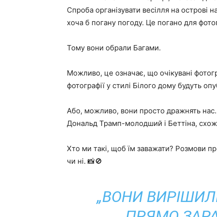
Спроба організувати весілля на острові н
хоча б погану погоду. Це погано для фото
Тому вони обрали Багами.
Можливо, це означає, що очікувані фотогр
фотографії у стилі Білого дому будуть опу
Або, можливо, вони просто дражнять нас. 
Дональд Трамп-молодший і Беттіна, схоже
Хто ми такі, щоб їм заважати? Розмови пр
чи ні. 📸🚫
„ВОНИ ВИРІШИЛ
ПРЯМО ЗАРАЗ