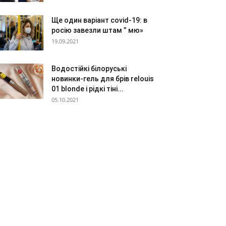
Ще один варіант covid-19: в
росію завезли штам ” мю»
19.09.2021
Водостійкі білоруські
новинки-гель для брів relouis
01 blonde і рідкі тіні...
05.10.2021