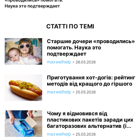
Наука это подтверждает
СТАТТІ ПО ТЕМІ
Старшие дочери «проводились»
помогать. Наука это
подтверждает
maxwelhelp
-
26.05.2026
Приготування хот-догів: рейтинг
методів від кращого до гіршого
maxwelhelp
-
25.05.2026
Чому я відмовився від
пластикових пакетів заради цих
багаторазових альтернатив (і...
maxwelhelp
-
25.05.2026