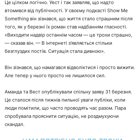
Це цілком логічно. Уест і так заявляв, що надто
втомився від публічності. У своєму подкасті Show Me
Something він зізнався, що життя стало страшним після
того, як у березні їх роман став надбанням гласності.
«Виходити надвір останнім часом — це трохи страшно,
— сказав він. — В інтернеті з’являється стільки
безглуздих постів. Ситуація стала дивною».
Він зізнався, що намагався відволіктися і просто вижити.
Але тепер у нього просто не лишилося сил.
Аманда та Вест опублікували спільну заяву 31 березня.
Це сталося після тижнів пильної уваги публіки, коли
люди помітили, що часто проводять час разом. Пара
спробувала прояснити ситуацію, не роздмухуючи
скандал.