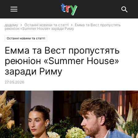
додому
Останні новини та статті
Емма та Вест пропустять
реюніон «Summer House» заради Риму
Останні новини та статті
Емма та Вест пропустять
реюніон «Summer House»
заради Риму
27.05.2026