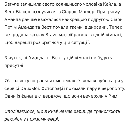
Батуле залишила свого колишнього чоловіка Кайла, а
Вест Вілсон розлучився із Сіарою Міллер. При цьому
Аманда раніше вважалася найкращою подругою Сіари.
Потім Аманда та Вест почали таємні відносини. Тепер
вся родина каналу Bravo має зібратися в одній кімнаті,
щоб нарешті розібратися у цій ситуації.
З чуток, ні Аманда, ні Вест у цій кімнаті не будуть
присутні.
26 травня у соціальних мережах з’явилася публікація у
сервісі DeuxMoi. Фотографії показали пару в аеропорту.
Один із фанатів стверджує, що вони вечеряли у Римі.
Сподіваємося, що в Римі немає барів, де транслюють
реюніон у прямому ефірі.