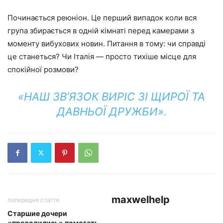
Починається реюніон. Це перший випадок коли вся
група збирається в одній кімнаті перед камерами з
моменту вибухових новин. Питання в тому: чи справді
це станеться? Чи Італія — просто тихіше місце для
спокійної розмови?
«НАШ ЗВ’ЯЗОК ВИРІС ЗІ ЩИРОЇ ТА
ДАВНЬОЇ ДРУЖБИ».
maxwelhelp
попередня стаття
Старшие дочери
«проводились» помогать.