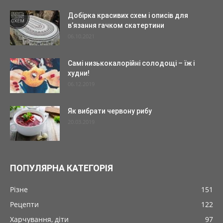
Добірка красивих схем і описів для
в’язання гачком скатертини
06.10.2021
Самі низькокалорійні солодощі – їж і
худни!
06.12.2019
Як вибрати червону рибу
20.03.2019
ПОПУЛЯРНА КАТЕГОРІЯ
Різне
151
Рецепти
122
Харчування, діти
97