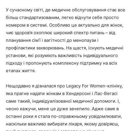
У сучасному світі, де медичне обслуговування стає все
більш стандартизованим, легко відчути себе просто
номером в системі. Особливо це актуально для жінок,
чиє здоров’я охоплює широкий спектр питань – від
планування сім’ї і вагітності до менопаузи і
профілактики захворювань. На щастя, існують медичні
установи, які розуміють важливість індивідуального
підходу і пропонують комплексну підтримку на всіх
етапах життя.
Нещодавно я дізналася про Legacy For Women-клініку,
яка прагне надати жінкам в Хендерсоні і Лас-Вегасі
саме такий, індивідуалізованої медичної допомоги. І,
чесно кажучи, мене це дуже зачепило. Адже саме в
останні роки я стала по-справжньому усвідомлювати,
наскільки важливо вибирати лікаря, якому довіряєш,