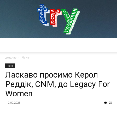
try
додому
Різне
Різне
Ласкаво просимо Керол
Реддік, CNM, до Legacy For
Women
12.09.2025
28