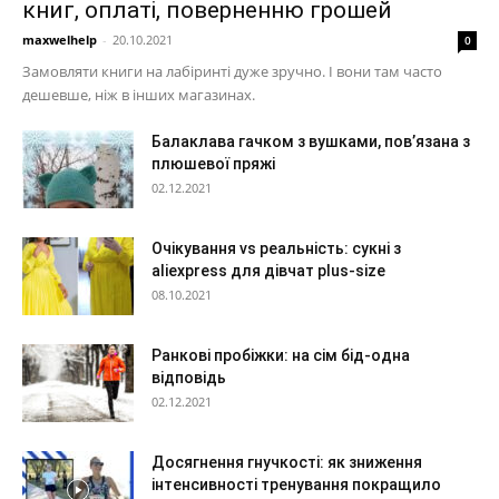
книг, оплаті, поверненню грошей
maxwelhelp
-
20.10.2021
0
Замовляти книги на лабіринті дуже зручно. І вони там часто
дешевше, ніж в інших магазинах.
Балаклава гачком з вушками, пов’язана з
плюшевої пряжі
02.12.2021
Очікування vs реальність: сукні з
aliexpress для дівчат plus-size
08.10.2021
Ранкові пробіжки: на сім бід-одна
відповідь
02.12.2021
Досягнення гнучкості: як зниження
інтенсивності тренування покращило