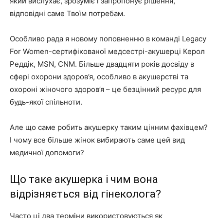
який вислухає, зрозуміє і запропонує рішення,
відповідні саме Твоїм потребам.
Особливо рада я новому поповненню в команді Legacy
For Women-сертифікованої медсестрі-акушерці Керол
Реддік, MSN, CNM. Більше двадцяти років досвіду в
сфері охорони здоров’я, особливо в акушерстві та
охороні жіночого здоров’я – це безцінний ресурс для
будь-якої спільноти.
Але що саме робить акушерку таким цінним фахівцем?
І чому все більше жінок вибирають саме цей вид
медичної допомоги?
Що таке акушерка і чим вона
відрізняється від гінеколога?
Часто ці два терміни використовуються як