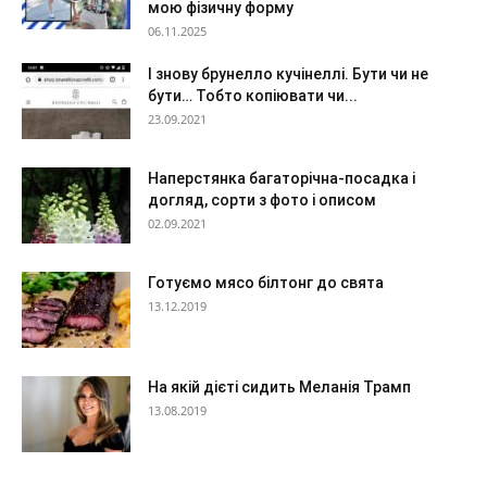
мою фізичну форму
06.11.2025
І знову брунелло кучінеллі. Бути чи не
бути… Тобто копіювати чи...
23.09.2021
Наперстянка багаторічна-посадка і
догляд, сорти з фото і описом
02.09.2021
Готуємо мясо білтонг до свята
13.12.2019
На якій дієті сидить Меланія Трамп
13.08.2019