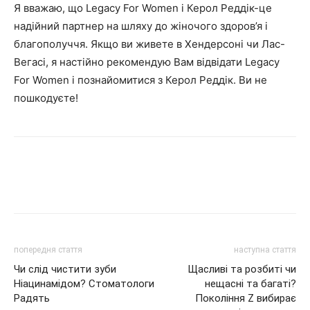
Я вважаю, що Legacy For Women і Керол Реддік-це
надійний партнер на шляху до жіночого здоров’я і
благополуччя. Якщо ви живете в Хендерсоні чи Лас-
Вегасі, я настійно рекомендую Вам відвідати Legacy
For Women і познайомитися з Керол Реддік. Ви не
пошкодуєте!
попередня стаття
наступна стаття
Чи слід чистити зуби
Щасливі та розбиті чи
Ніацинамідом? Стоматологи
нещасні та багаті?
Радять
Покоління Z вибирає