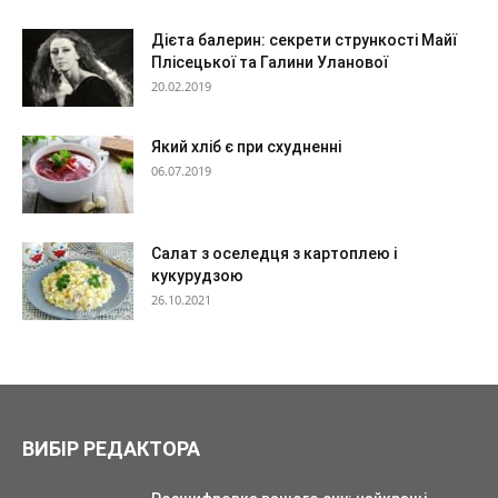
Дієта балерин: секрети стрункості Майї
Плісецької та Галини Уланової
20.02.2019
Який хліб є при схудненні
06.07.2019
Салат з оселедця з картоплею і
кукурудзою
26.10.2021
ВИБІР РЕДАКТОРА