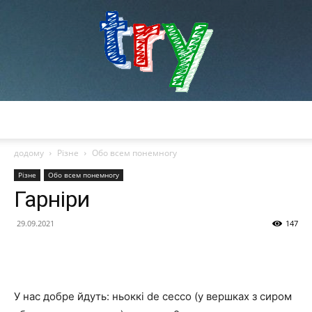
try
додому
Різне
Обо всем понемногу
Різне
Обо всем понемногу
Гарніри
29.09.2021
147
У нас добре йдуть: ньоккі de cecco (у вершках з сиром