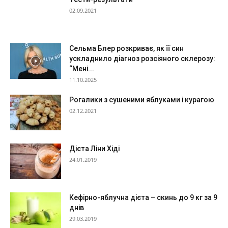
02.09.2021
Сельма Блер розкриває, як її син
ускладнило діагноз розсіяного склерозу:
“Мені...
11.10.2025
Рогалики з сушеними яблуками і курагою
02.12.2021
Дієта Ліни Хіді
24.01.2019
Кефірно-яблучна дієта – скинь до 9 кг за 9
днів
29.03.2019