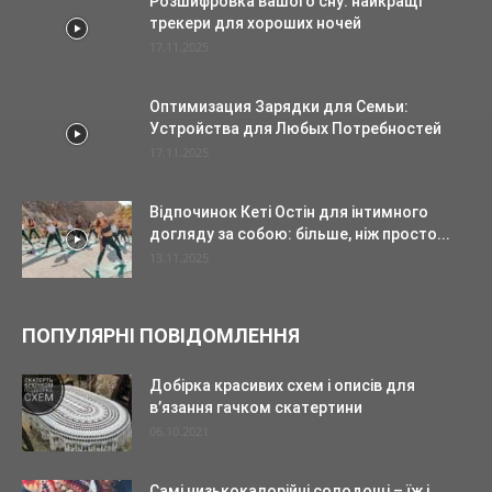
Розшифровка вашого сну: найкращі
трекери для хороших ночей
17.11.2025
Оптимизация Зарядки для Семьи:
Устройства для Любых Потребностей
17.11.2025
Відпочинок Кеті Остін для інтимного
догляду за собою: більше, ніж просто...
13.11.2025
ПОПУЛЯРНІ ПОВІДОМЛЕННЯ
Добірка красивих схем і описів для
в’язання гачком скатертини
06.10.2021
Самі низькокалорійні солодощі – їж і