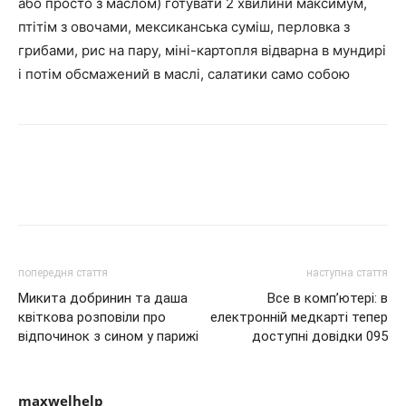
або просто з маслом) готувати 2 хвилини максимум,
птітім з овочами, мексиканська суміш, перловка з
грибами, рис на пару, міні-картопля відварна в мундирі
і потім обсмажений в маслі, салатики само собою
попередня стаття
наступна стаття
Микита добринин та даша
Все в комп’ютері: в
квіткова розповіли про
електронній медкарті тепер
відпочинок з сином у парижі
доступні довідки 095
maxwelhelp