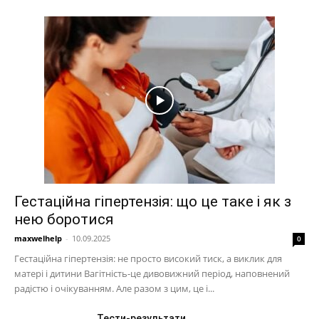
Гестаційна гіпертензія: що це таке і як з
нею боротися
maxwelhelp
-
10.09.2025
0
Гестаційна гіпертензія: не просто високий тиск, а виклик для
матері і дитини Вагітність-це дивовижний період, наповнений
радістю і очікуванням. Але разом з цим, це і...
Тести-результати