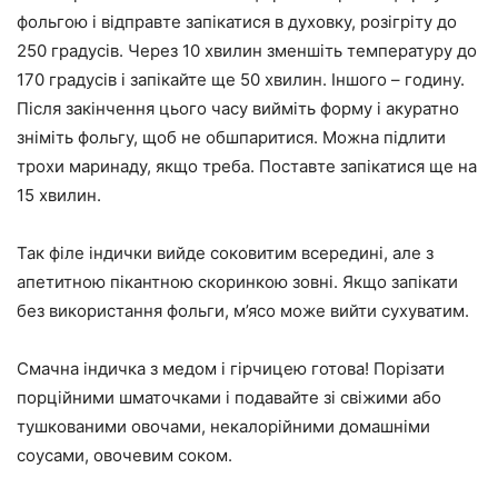
фольгою і відправте запікатися в духовку, розігріту до
250 градусів. Через 10 хвилин зменшіть температуру до
170 градусів і запікайте ще 50 хвилин. Іншого – годину.
Після закінчення цього часу вийміть форму і акуратно
зніміть фольгу, щоб не обшпаритися. Можна підлити
трохи маринаду, якщо треба. Поставте запікатися ще на
15 хвилин.
Так філе індички вийде соковитим всередині, але з
апетитною пікантною скоринкою зовні. Якщо запікати
без використання фольги, м’ясо може вийти сухуватим.
Смачна індичка з медом і гірчицею готова! Порізати
порційними шматочками і подавайте зі свіжими або
тушкованими овочами, некалорійними домашніми
соусами, овочевим соком.