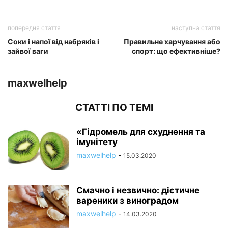
попередня стаття
наступна стаття
Соки і напої від набряків і
Правильне харчування або
зайвої ваги
спорт: що ефективніше?
maxwelhelp
СТАТТІ ПО ТЕМІ
«Гідромель для схуднення та
імунітету
maxwelhelp
-
15.03.2020
Смачно і незвично: дієтичне
вареники з виноградом
maxwelhelp
-
14.03.2020