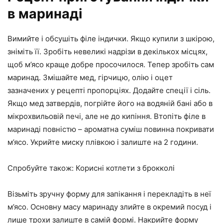
в маринаді
Вимийте і обсушіть філе індички. Якщо купили з шкірою,
зніміть її. Зробіть невеликі надрізи в декількох місцях,
щоб м’ясо краще добре просочилося. Тепер зробіть сам
маринад. Змішайте мед, гірчицю, олію і оцет
зазначених у рецепті пропорціях. Додайте спеції і сіль.
Якщо мед затвердів, погрійте його на водяній бані або в
мікрохвильовій печі, але не до кипіння. Втопіть філе в
маринаді повністю – ароматна суміш повинна покривати
м’ясо. Укрийте миску плівкою і залиште на 2 години.
Спробуйте також: Корисні котлети з брокколі
Візьміть зручну форму для запікання і перекладіть в неї
м’ясо. Основну масу маринаду злийте в окремий посуд і
лише трохи залиште в самій формі. Накрийте форму