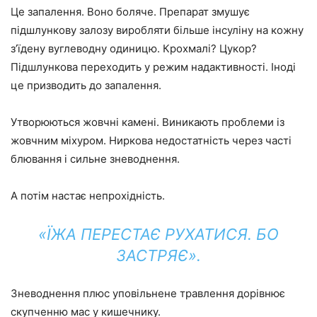
Це запалення. Воно боляче. Препарат змушує
підшлункову залозу виробляти більше інсуліну на кожну
з’їдену вуглеводну одиницю. Крохмалі? Цукор?
Підшлункова переходить у режим надактивності. Іноді
це призводить до запалення.
Утворюються жовчні камені. Виникають проблеми із
жовчним міхуром. Ниркова недостатність через часті
блювання і сильне зневоднення.
А потім настає непрохідність.
«ЇЖА ПЕРЕСТАЄ РУХАТИСЯ. БО
ЗАСТРЯЄ».
Зневоднення плюс уповільнене травлення дорівнює
скупченню мас у кишечнику.