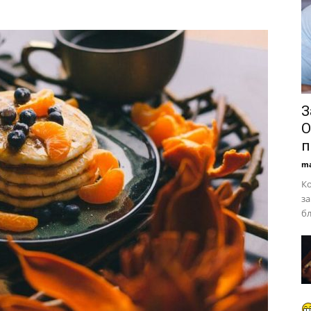
З
О
п
ma
Ко
за
бл