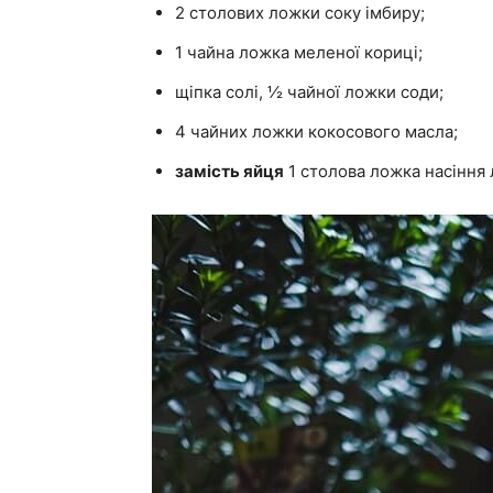
2 столових ложки соку імбиру;
1 чайна ложка меленої кориці;
щіпка солі, ½ чайної ложки соди;
4 чайних ложки кокосового масла;
замість яйця
1 столова ложка насіння 