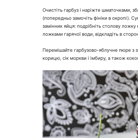
Очистіть гарбуз і наріжте шматочками, зб
(попередньо замочіть фініки в окропі). 
замінник яйця: подрібніть столову ложку 
ложками гарячої води, відкладіть в сторон
Перемішайте гарбузово-яблучне пюре з за
корицю, сік моркви і імбиру, а також кок