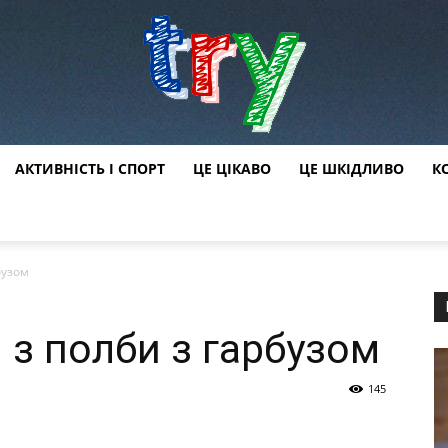
АКТИВНІСТЬ І СПОРТ
ЦЕ ЦІКАВО
ЦЕ ШКІДЛИВО
К
try
бузом
 з полби з гарбузом
145