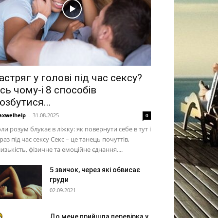
астряг у голові під час сексу?
сь чому-і 8 способів
озбутися...
xwelhelp
-
31.08.2025
0
ли розум блукає в ліжку: як повернути себе в тут і
раз під час сексу Секс – це танець почуттів,
изькість, фізичне та емоційне єднання....
5 звичок, через які обвисає
груди
02.09.2021
До мене прийшла перевірка у