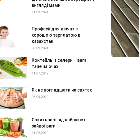
вигляді мами
11.09.2021
Професії для дівчат з
хорошою зарплатою в
казахстані
08.09.2021
Коктейль із селери – вага
тане на очах
11.07.2019
Як не погладшати на святах
03.09.2019
Соки і напої від набряків і
зайвої ваги
11.02.2019