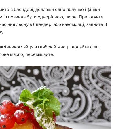
ийте в блендері, додавши одне яблучко і фініки
Суміш повинна бути однорідною, пюре. Приготуйте
насіння льону в блендері або кавомолці, залийте 3
у.
мінником яйця в глибокій мисці, додайте сіль,
осове масло, перемішайте.