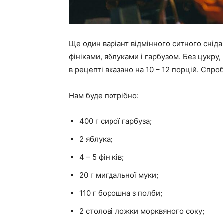
Ще один варіант відмінного ситного снідан
фініками, яблуками і гарбузом. Без цукру, 
в рецепті вказано на 10 – 12 порцій. Спро
Нам буде потрібно:
400 г сирої гарбуза;
2 яблука;
4 – 5 фініків;
20 г мигдальної муки;
110 г борошна з полби;
2 столові ложки морквяного соку;