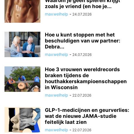
Waarom je geen spieren krijgt
zoals je vriend (en hoe je...
maxwelhelp
-
24.07.2026
Hoe u kunt stoppen met het
beschuldigen van uw partner:
Debra...
maxwelhelp
-
24.07.2026
Hoe 3 vrouwen wereldrecords
braken tijdens de
houthakkerskampioenschappen
in Wisconsin
maxwelhelp
-
22.07.2026
GLP-1-medicijnen en geurverlies:
wat de nieuwe JAMA-studie
feitelijk laat zien
maxwelhelp
-
22.07.2026