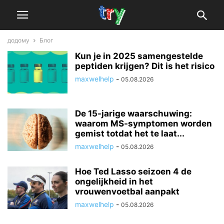
додому
Блог
Kun je in 2025 samengestelde
peptiden krijgen? Dit is het risico
maxwelhelp
-
05.08.2026
De 15-jarige waarschuwing:
waarom MS-symptomen worden
gemist totdat het te laat...
maxwelhelp
-
05.08.2026
Hoe Ted Lasso seizoen 4 de
ongelijkheid in het
vrouwenvoetbal aanpakt
maxwelhelp
-
05.08.2026