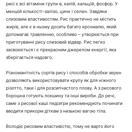
рисі є всі вітаміни групи в, калій, кальцій, фосфор. У
меншій кількості-залізо, цинк і селен. Завдяки
слизовим властивостям. Рис практично не містить
жирів, але є в ньому досить багато крохмалю, який
допомагає травленню, особливо – утворюється при
приготуванні рису слизовий відвар. Рис легко
засвоюється і є прекрасним джерелом енергії, яка
зберігається надовго.
Різноманітність сортів рису і способів обробки зерен
дозволяють використовувати крупу як для ніжного
різотто, таки і для розсипчастого плову. А з рисового
борошна готують локшину та інші вироби. До речі,
саме з рисової каші педіатри рекомендують починати
вводити прикорм діткам з низькою вагою тіла.
Володіє рисовим властивістю, тому не варто його