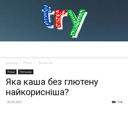
try
додому
Різне
Питание
Різне
Питание
Яка каша без глютену
найкорисніша?
30.09.2021
114