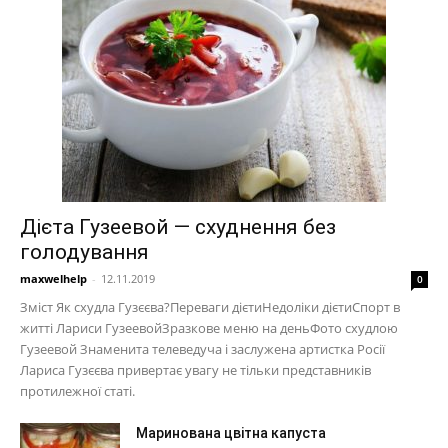
Дієта Гузеевой — схуднення без
голодування
maxwelhelp
-
12.11.2019
0
Зміст Як схудла Гузєєва?Переваги дієтиНедоліки дієтиСпорт в
житті Лариси ГузеевойЗразкове меню на деньФото схудлою
Гузеевой Знаменита телеведуча і заслужена артистка Росії
Лариса Гузєєва привертає увагу не тільки представників
протилежної статі.
Маринована цвітна капуста