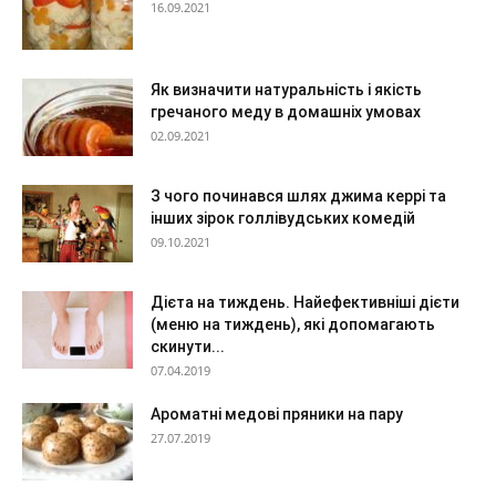
16.09.2021
Як визначити натуральність і якість
гречаного меду в домашніх умовах
02.09.2021
З чого починався шлях джима керрі та
інших зірок голлівудських комедій
09.10.2021
Дієта на тиждень. Найефективніші дієти
(меню на тиждень), які допомагають
скинути...
07.04.2019
Ароматні медові пряники на пару
27.07.2019