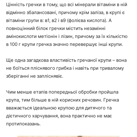
Цінність гречки в тому, що всі мінерали вітаміни в ній
відмінно збалансовані, причому крім заліза, в крупі є
вітаміни групи в: в1, в2 і в9 (фолієва кислота). А
повноцінний білок гречки містить незамінні
амінокислоти метіонін і лізин, причому за їх кількістю
в 100 г крупи гречка значно перевершує інші крупи.
Ще одна загадкова властивість гречаної крупи – вона
не боїться пліснявого грибка і навіть при тривалому
зберіганні не запліснявіє.
Чим менше етапів попередньої обробки пройшла
крупа, тим більше в ній корисних речовин. Гречка
вважається ідеальною крупою для дитячого та
дієтичного харчування, вона практично не має
протипоказань.