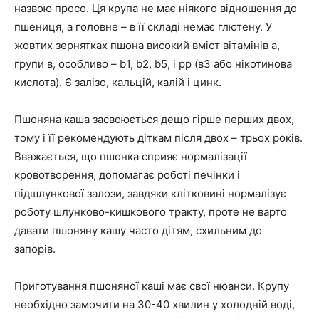
назвою просо. Ця крупа не має ніякого відношення до
пшениця, а головне – в її складі немає глютену. У
жовтих зернятках пшона високий вміст вітамінів а,
групи в, особливо – b1, b2, b5, і pp (в3 або нікотинова
кислота). Є залізо, кальцій, калій і цинк.
Пшоняна каша засвоюється дещо гірше перших двох,
тому і її рекомендують діткам після двох – трьох років.
Вважається, що пшонка сприяє нормалізації
кровотворення, допомагає роботі печінки і
підшлункової залози, завдяки клітковині нормалізує
роботу шлунково-кишкового тракту, проте не варто
давати пшоняну кашу часто дітям, схильним до
запорів.
Приготування пшоняної каші має свої нюанси. Крупу
необхідно замочити на 30-40 хвилин у холодній воді,