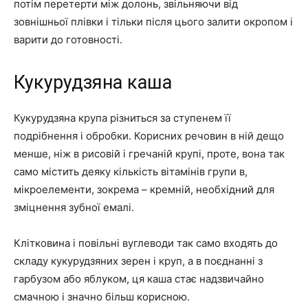
потім перетерти між долонь, звільняючи від
зовнішньої плівки і тільки після цього залити окропом і
варити до готовності.
Кукурудзяна каша
Кукурудзяна крупа різниться за ступенем її
подрібнення і обробки. Корисних речовин в ній дещо
менше, ніж в рисовій і гречаній крупі, проте, вона так
само містить деяку кількість вітамінів групи в,
мікроелементи, зокрема – кремній, необхідний для
зміцнення зубної емалі.
Клітковина і повільні вуглеводи так само входять до
складу кукурудзяних зерен і круп, а в поєднанні з
гарбузом або яблуком, ця каша стає надзвичайно
смачною і значно більш корисною.