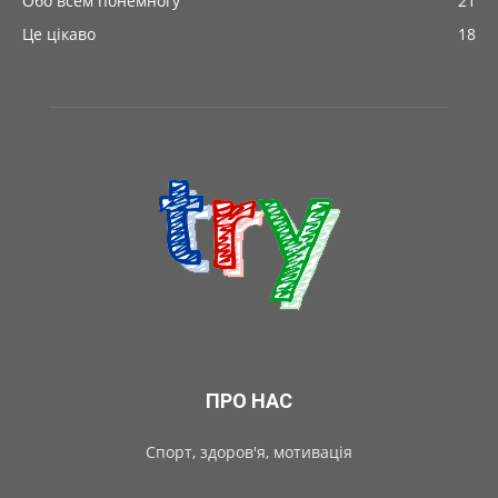
Обо всем понемногу
21
Це цікаво
18
ПРО НАС
Спорт, здоров'я, мотивація