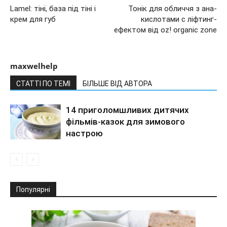
Lamel: тіні, база під тіні і
Тонік для обличчя з ана-
крем для губ
кислотами c ліфтинг-
ефектом від oz! organic zone
maxwelhelp
СТАТТІ ПО ТЕМІ
БІЛЬШЕ ВІД АВТОРА
14 приголомшливих дитячих
фільмів-казок для зимового
настрою
Популярні