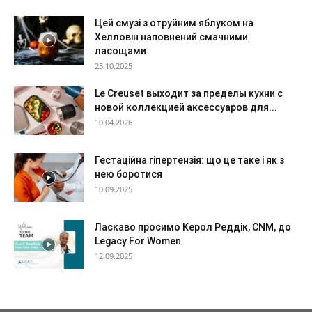
Цей смузі з отруйним яблуком на
Хелловін наповнений смачними
ласощами
25.10.2025
Le Creuset выходит за пределы кухни с
новой коллекцией аксессуаров для...
10.04.2026
Гестаційна гіпертензія: що це таке і як з
нею боротися
10.09.2025
Ласкаво просимо Керол Реддік, CNM, до
Legacy For Women
12.09.2025