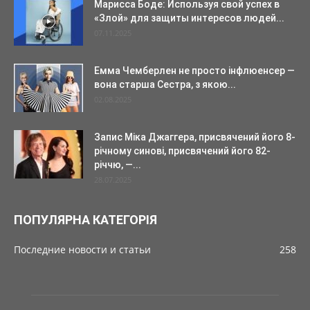
Марисса Боде: Используя свой успех в
«Злой» для защиты интересов людей...
07.11.2025
Емма Чемберлен не просто інфлюенсер —
вона старша Сестра, з якою...
02.08.2025
Запис Міка Джаггера, присвячений його 8-
річному синові, присвячений його 82-
річчю, —...
28.07.2025
ПОПУЛЯРНА КАТЕГОРІЯ
Последние новости и статьи
258