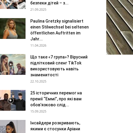
безпеки дітей – з...
21.09.2025
Paulina Gretzky signalisiert
einen Stilwechsel bei seltenen
öffentlichen Auftritten im
Jahr...
11.04.2026
Що таке «7 група»? Вірусний
підлітковий сленг TikTok
використовують навіть
знаменитості
22.10.2025
25 історичних перемог на
премії “Еммі”, про які вам
обов’язково слід...
15.09.2025
Інсайдери розкривають,
якими є стосунки Аріани