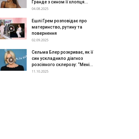
Гранде з сином її хлопця...
04.08.2025
Ешлі Грем розповідає про
материнство, рутину та
повернення
02.09.2025
Сельма Блер розкриває, як її
син ускладнило діагноз
розсіяного склерозу: “Мені...
11.10.2025