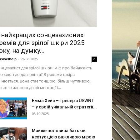
 найкращих сонцезахисних
ремів для зрілої шкіри 2025
оку, на думку...
xwelhelp
-
26.08.2025
0
нцезахист для зрілої шкіри: міф про байдужість
о ключ до довголіття? З роками шкіра
інюється. Вона стає тоншою, більш чутливою,
льш схильною до пігментації і...
Емма Хейс – тренер з USWNT
– у своїй унікальній стратегії...
03.10.2025
Майже половина батьків
нехтує цією важливою мірою