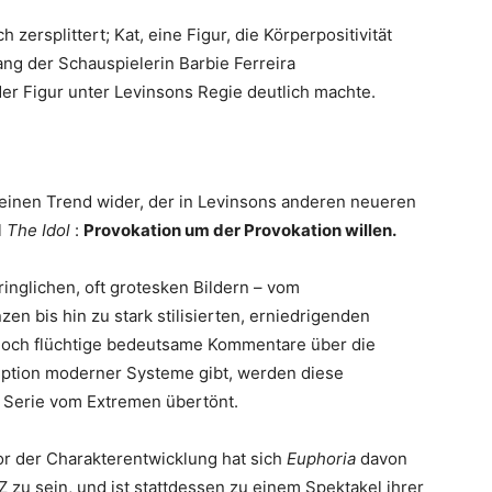
zersplittert; Kat, eine Figur, die Körperpositivität
ng der Schauspielerin Barbie Ferreira
er Figur unter Levinsons Regie deutlich machte.
einen Trend wider, der in Levinsons anderen neueren
l
The Idol
:
Provokation um der Provokation willen.
dringlichen, oft grotesken Bildern – vom
n bis hin zu stark stilisierten, erniedrigenden
noch flüchtige bedeutsame Kommentare über die
uption moderner Systeme gibt, werden diese
r Serie vom Extremen übertönt.
or der Charakterentwicklung hat sich
Euphoria
davon
 Z zu sein, und ist stattdessen zu einem Spektakel ihrer