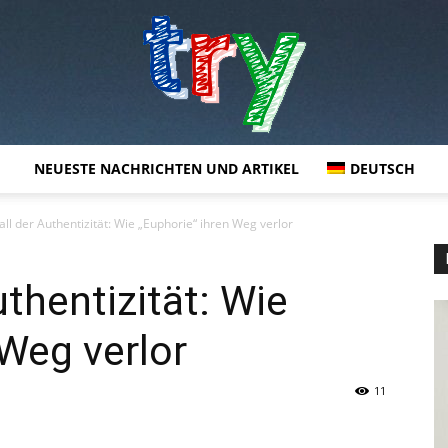
NEUESTE NACHRICHTEN UND ARTIKEL
DEUTSCH
try
all der Authentizität: Wie „Euphorie“ ihren Weg verlor
uthentizität: Wie
 Weg verlor
11