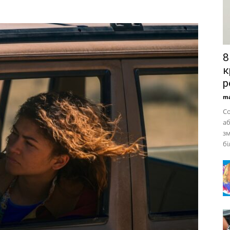
8
к
р
ma
Со
аб
зм
бі