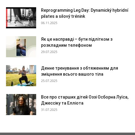
Reprogramming Leg Day: Dynamický hybridní
pilates a silový trénink
06.11.2025
Як це насправді – бути підлітком з
розкладним телефоном
29.07.2025
Денне тренування з обтяженням для
зміцнення всього вашого тіла
25.07.2025
Все про старших дітей Оззі Осборна Луїса,
Джессіку та Елліота
31.07.2025