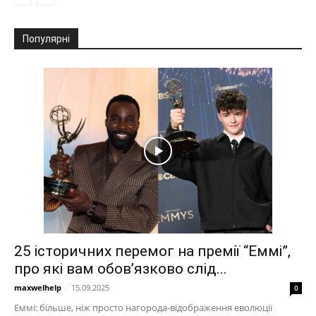
Популярні
25 історичних перемог на премії “Еммі”,
про які вам обов’язково слід...
maxwelhelp
-
15.09.2025
0
Еммі: більше, ніж просто нагорода-відображення еволюції