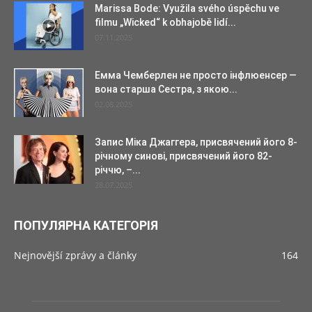
Marissa Bode: Využila svého úspěchu ve
filmu „Wicked“ k obhajobě lidí...
07.11.2025
Емма Чемберлен не просто інфлюенсер —
вона старша Сестра, з якою...
02.08.2025
Запис Міка Джаггера, присвячений його 8-
річному синові, присвячений його 82-
річчю, –...
28.07.2025
ПОПУЛЯРНА КАТЕГОРІЯ
Nejnovější zprávy a články
164