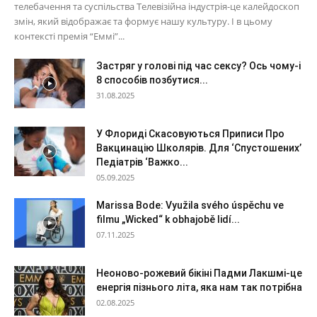
телебачення та суспільства Телевізійна індустрія-це калейдоскоп
змін, який відображає та формує нашу культуру. І в цьому
контексті премія “Еммі”...
Застряг у голові під час сексу? Ось чому-і
8 способів позбутися...
31.08.2025
У Флориді Скасовуються Приписи Про
Вакцинацію Школярів. Для ‘Спустошених’
Педіатрів ‘Важко...
05.09.2025
Marissa Bode: Využila svého úspěchu ve
filmu „Wicked“ k obhajobě lidí...
07.11.2025
Неоново-рожевий бікіні Падми Лакшмі-це
енергія пізнього літа, яка нам так потрібна
02.08.2025