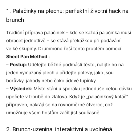
1. Palačinky na plechu: perfektní životní hack na
brunch
Tradiční příprava palačinek – kde se každá palačinka musí
obracet jednotlivě – se stává překážkou při podávání
velké skupiny. Drummond řeší tento problém pomocí
Sheet Pan Method
:
–
Postup:
Udělejte běžné podmáslí těsto, nalijte ho na
jeden vymazaný plech a přidejte polevy, jako jsou
borůvky, jahody nebo čokoládové lupínky.
–
Výsledek:
Místo stání u sporáku jednoduše celou dávku
upečete v troubě do zlatova. Když je „palačinkový koláč“
připraven, nakrájí se na rovnoměrné čtverce, což
umožňuje všem hostům začít jíst současně.
2. Brunch-uzenina: interaktivní a uvolněná