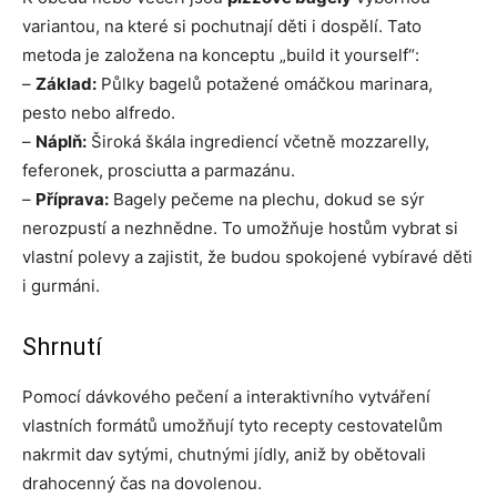
variantou, na které si pochutnají děti i dospělí. Tato
metoda je založena na konceptu „build it yourself“:
–
Základ:
Půlky bagelů potažené omáčkou marinara,
pesto nebo alfredo.
–
Náplň:
Široká škála ingrediencí včetně mozzarelly,
feferonek, prosciutta a parmazánu.
–
Příprava:
Bagely pečeme na plechu, dokud se sýr
nerozpustí a nezhnědne. To umožňuje hostům vybrat si
vlastní polevy a zajistit, že budou spokojené vybíravé děti
i gurmáni.
Shrnutí
Pomocí dávkového pečení a interaktivního vytváření
vlastních formátů umožňují tyto recepty cestovatelům
nakrmit dav sytými, chutnými jídly, aniž by obětovali
drahocenný čas na dovolenou.