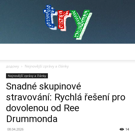
try
додому
Nejnovější zprávy a články
Nejnovější zprávy a články
Snadné skupinové
stravování: Rychlá řešení pro
dovolenou od Ree
Drummonda
08.04.2026
14