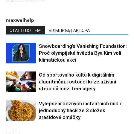
maxwelhelp
СТАТТІ ПО ТЕМІ
БІЛЬШЕ ВІД АВТОРА
Snowboarding’s Vanishing Foundation:
Proč olympijská hvězda Bya Kim volí
klimatickou akci
Od sportovního kultu k digitálním
algoritmům: rostoucí krize užívání
steroidů mezi teenagery
Vylepšení běžných instantních nudlí:
jednoduchý hack ze 3 složek
arašídové omáčky