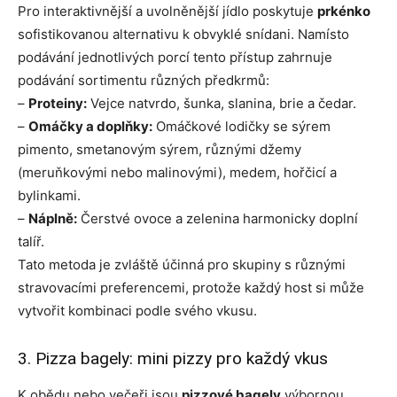
Pro interaktivnější a uvolněnější jídlo poskytuje
prkénko
sofistikovanou alternativu k obvyklé snídani. Namísto
podávání jednotlivých porcí tento přístup zahrnuje
podávání sortimentu různých předkrmů:
–
Proteiny:
Vejce natvrdo, šunka, slanina, brie a čedar.
–
Omáčky a doplňky:
Omáčkové lodičky se sýrem
pimento, smetanovým sýrem, různými džemy
(meruňkovými nebo malinovými), medem, hořčicí a
bylinkami.
–
Náplně:
Čerstvé ovoce a zelenina harmonicky doplní
talíř.
Tato metoda je zvláště účinná pro skupiny s různými
stravovacími preferencemi, protože každý host si může
vytvořit kombinaci podle svého vkusu.
3. Pizza bagely: mini pizzy pro každý vkus
K obědu nebo večeři jsou
pizzové bagely
výbornou