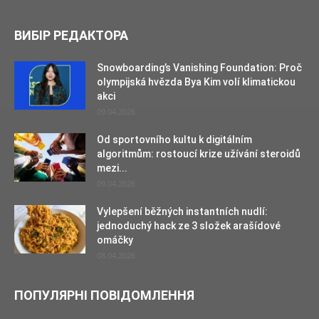
ВИБІР РЕДАКТОРА
Snowboarding’s Vanishing Foundation: Proč
olympijská hvězda Bya Kim volí klimatickou
akci
09.04.2026
Od sportovního kultu k digitálním
algoritmům: rostoucí krize užívání steroidů
mezi...
09.04.2026
Vylepšení běžných instantních nudlí:
jednoduchý hack ze 3 složek arašídové
omáčky
08.04.2026
ПОПУЛЯРНІ ПОВІДОМЛЕННЯ