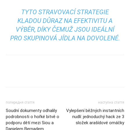
TYTO STRAVOVACÍ STRATEGIE
KLADOU DŮRAZ NA EFEKTIVITU A
VÝBĚR, DÍKY ČEMUŽ JSOU IDEÁLNÍ
PRO SKUPINOVÁ JÍDLA NA DOVOLENÉ.
попередня стаття
наступна стаття
Soudní dokumenty odhalily
Vylepšení běžných instantních
podrobnosti o hořké bitvě o
nudlí: jednoduchý hack ze 3
podporu dětí mezi Siou a
složek arašídové omáčky
Danielem Bernadem