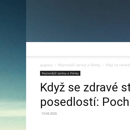
додому
Nejnovější zprávy a články
Když se zdravé
Nejnovější zprávy a články
Když se zdravé s
posedlostí: Poch
13.04.2026