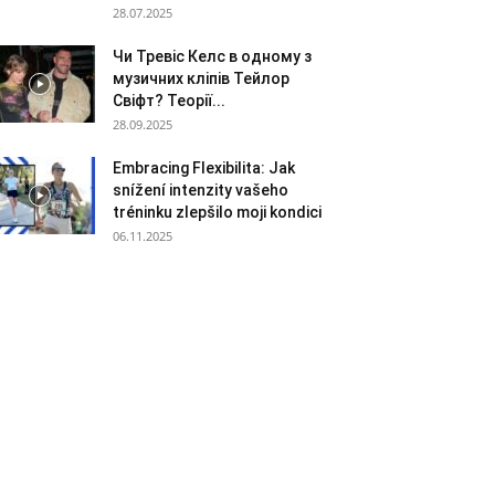
28.07.2025
Чи Тревіс Келс в одному з
музичних кліпів Тейлор
Свіфт? Теорії...
28.09.2025
Embracing Flexibilita: Jak
snížení intenzity vašeho
tréninku zlepšilo moji kondici
06.11.2025