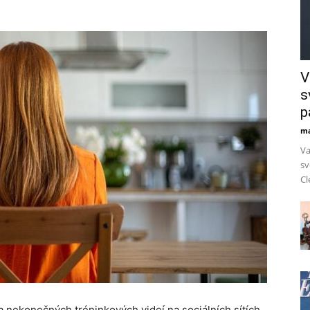
V
s
p
ma
Va
sv
Cl
 a nekonečných tréninkových videí na sociálních sítích