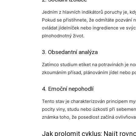
Jedním z hlavních indikátorů poruchy je, kd
Pokud se přistihnete, že odmítáte pozvání 
ovládat jídelníček nebo ingredience ve svých
plnohodnotný život.
3. Obsedantní analýza
Zatímco studium etiket na potravinách je no
zkoumáním přísad, plánováním jídel nebo po
4. Emoční nepohodlí
Tento stav je charakterizován principem myš
pocity viny, studu nebo úzkosti při sebemenš
známka toho, že posedlost začíná ovlivňova
Jak prolomit cyklus: Najít rovn