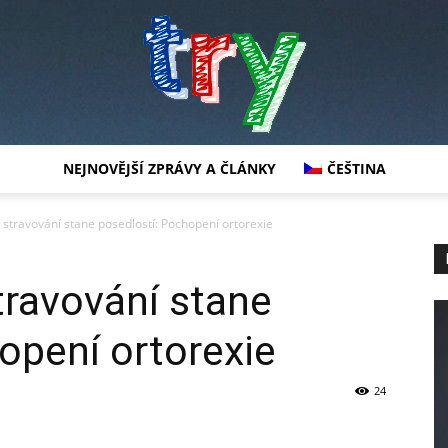
NEJNOVĚJŠÍ ZPRÁVY A ČLÁNKY
ČEŠTINA
try
 stravování stane posedlostí: Pochopení ortorexie
travování stane
opení ortorexie
24