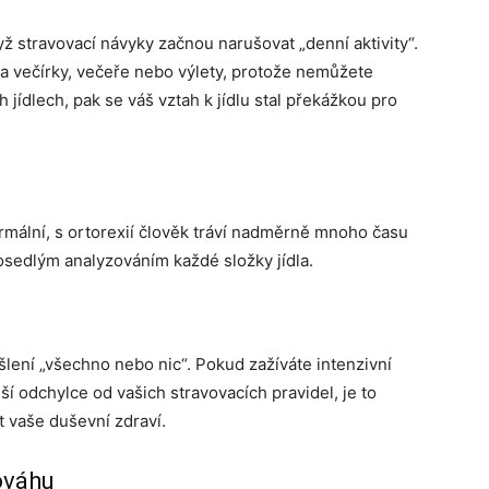
yž stravovací návyky začnou narušovat „denní aktivity“.
na večírky, večeře nebo výlety, protože nemůžete
 jídlech, pak se váš vztah k jídlu stal překážkou pro
rmální, s ortorexií člověk tráví nadměrně mnoho času
sedlým analyzováním každé složky jídla.
lení „všechno nebo nic“. Pokud zažíváte intenzivní
í odchylce od vašich stravovacích pravidel, je to
t vaše duševní zdraví.
ováhu