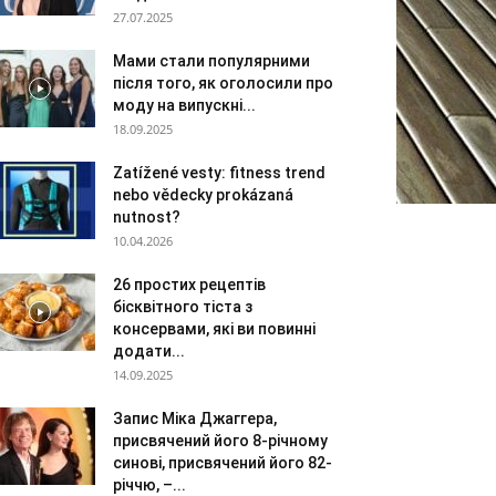
27.07.2025
Мами стали популярними
після того, як оголосили про
моду на випускні...
18.09.2025
Zatížené vesty: fitness trend
nebo vědecky prokázaná
nutnost?
10.04.2026
26 простих рецептів
бісквітного тіста з
консервами, які ви повинні
додати...
14.09.2025
Запис Міка Джаггера,
присвячений його 8-річному
синові, присвячений його 82-
річчю, –...