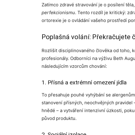
Zatímco zdravé stravování je o posílení těl
perfekcionismu
. Tento rozdíl je kritický: z
ortorexie je o ovládání vašeho prostředí po
Poplašná volání: Překračujete 
Rozlišit disciplinovaného člověka od toho, kd
profesionály. Odborníci na výživu Beth Aug
následujícím vzorcům chování:
1. Přísná a extrémní omezení jídla
To přesahuje pouhé vyhýbání se alergenům
stanovení přísných, neochvějných pravidel –
hnědé – a vytváření intenzivní úzkosti, po
původ produktu.
2. Sociální izolace