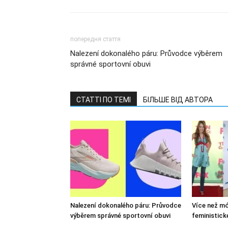
попередня стаття
Nalezení dokonalého páru: Průvodce výběrem
správné sportovní obuvi
СТАТТІ ПО ТЕМІ
БІЛЬШЕ ВІД АВТОРА
Nalezení dokonalého páru: Průvodce
Více než mó
výběrem správné sportovní obuvi
feministick