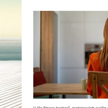
V éře fitness trackerů, proteinových svačin