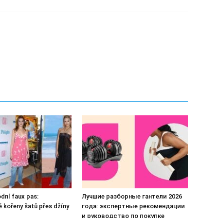
dní faux pas:
Лучшие разборные гантели 2026
é kořeny šatů přes džíny
года: экспертные рекомендации
и руководство по покупке