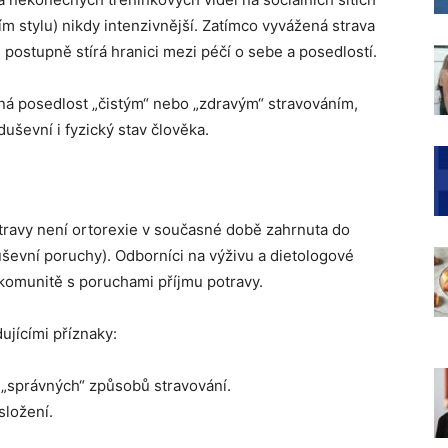
m stylu) nikdy intenzivnější. Zatímco vyvážená strava
 postupně stírá hranici mezi péčí o sebe a posedlostí.
á posedlost „čistým“ nebo „zdravým“ stravováním,
ševní i fyzický stav člověka.
travy není ortorexie v současné době zahrnuta do
uševní poruchy). Odborníci na výživu a dietologové
v komunitě s poruchami příjmu potravy.
ujícími příznaky:
„správných“ způsobů stravování.
složení.