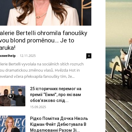
alerie Bertelli ohromila fanoušky
vou blond proměnou… Je to
aruka!
xwelhelp
-
12.11.2025
0
lerie Bertelli vyvolala na sociálních sítích rozruch
ou dramatickou změnou vlasů. Hvězda Hot in
eveland včera překvapila fanoušky tím, že...
25 історичних перемог на
премії “Еммі”, про які вам
обов’язково слід...
15.09.2025
Рідко Помітна Дочка Ніколь
Кідман Фейт Дебютувала В
Моделюванні Разом Зі...