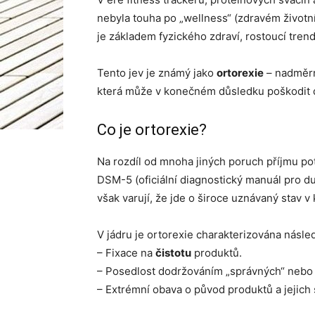
nebyla touha po „wellness“ (zdravém životní
je základem fyzického zdraví, rostoucí trend
Tento jev je známý jako
ortorexie
– nadměrn
která může v konečném důsledku poškodit du
Co je ortorexie?
Na rozdíl od mnoha jiných poruch příjmu po
DSM-5 (oficiální diagnostický manuál pro d
však varují, že jde o široce uznávaný stav 
V jádru je ortorexie charakterizována násled
– Fixace na
čistotu
produktů.
– Posedlost dodržováním „správných“ nebo 
– Extrémní obava o původ produktů a jejich 