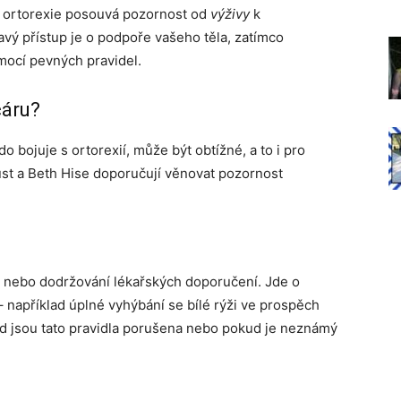
a, ortorexie posouvá pozornost od
výživy
k
dravý přístup je o podpoře vašeho těla, zatímco
mocí pevných pravidel.
čáru?
o bojuje s ortorexií, může být obtížné, a to i pro
ust a Beth Hise doporučují věnovat pozornost
 nebo dodržování lékařských doporučení. Jde o
 například úplné vyhýbání se bílé rýži ve prospěch
kud jsou tato pravidla porušena nebo pokud je neznámý