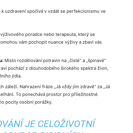
 k uzdravení spočívá v vzdát se perfekcionismu ve
 výživového poradce nebo terapeuta, který se
 Pomohou vám pochopit nuance výživy a zbaví vás
u:
Místo rozdělování potravin na „čisté“ a „špinavé“
draví pochází z dlouhodobého širokého spektra živin,
ního jídla.
h záleží. Nahrazení fráze „Já
vždy
jím zdravě“ za „Já
elhání. To ponechává prostor pro příležitostné
lo pocity osobní porážky.
VÁNÍ JE CELOŽIVOTNÍ